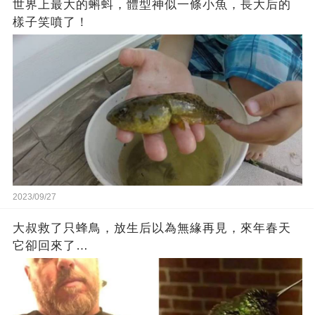
世界上最大的蝌蚪，體型神似一條小魚，長大后的
樣子笑噴了！
2023/09/27
大叔救了只蜂鳥，放生后以為無緣再見，來年春天
它卻回來了…