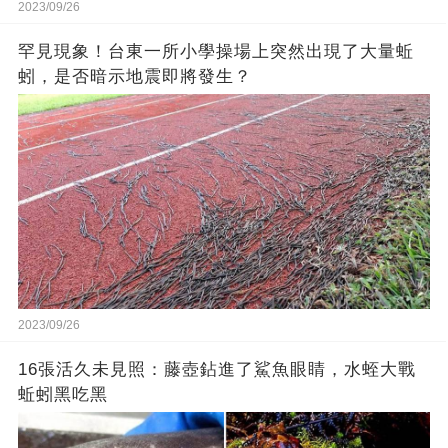
2023/09/26
罕見現象！台東一所小學操場上突然出現了大量蚯
蚓，是否暗示地震即將發生？
2023/09/26
16張活久未見照：藤壺鉆進了鯊魚眼睛，水蛭大戰
蚯蚓黑吃黑