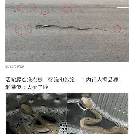
2023/09/29
活蛇爬進洗衣機「慘洗泡泡浴」！內行人揭品種，
網嚇傻：太扯了啦