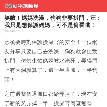
笑噴！媽媽洗澡，狗狗非要扒門，汪：
我只是想保護媽媽，可不是偷看哦！
2023/06/08
必須要時刻保護撿屎官的安全！一位網
友分享只要自己去洗澡，狗狗就會使勁
扒門，仿佛生怕媽媽被水淹死，弄得門
上有大洞就算了，還一半通風，一半狗
頭！
之前還整個通風口都給弄掉了，現在安
了新的又弄掉一半，撿屎官簡直無奈