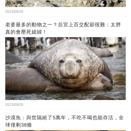
2023/09/26
老婆最多的動物之一？后宮上百交配卻很難：太胖
真的會壓死媳婦！
2023/09/26
沙漠魚：與世隔絕了5萬年，不吃不喝也能存活，全
球僅剩38條