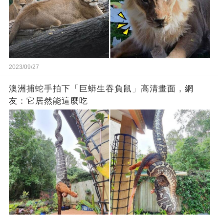
2023/09/27
澳洲捕蛇手拍下「巨蟒生吞負鼠」高清畫面，網
友：它居然能這麼吃