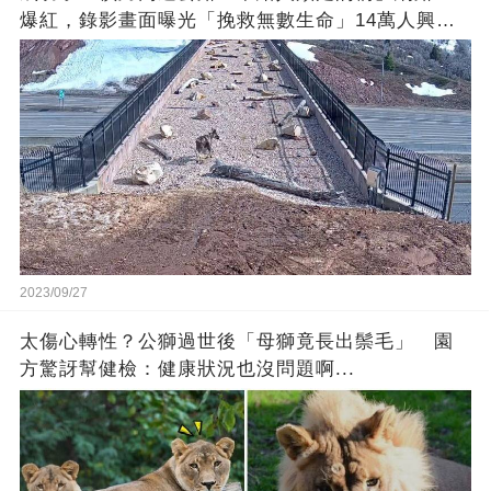
爆紅，錄影畫面曝光「挽救無數生命」14萬人興奮
歡呼
2023/09/27
太傷心轉性？公獅過世後「母獅竟長出鬃毛」 園
方驚訝幫健檢：健康狀況也沒問題啊...