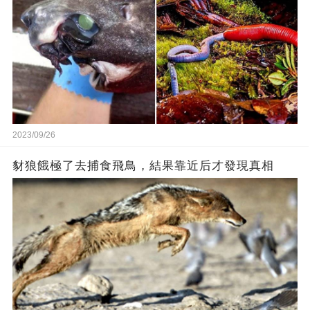
2023/09/26
豺狼餓極了去捕食飛鳥，結果靠近后才發現真相