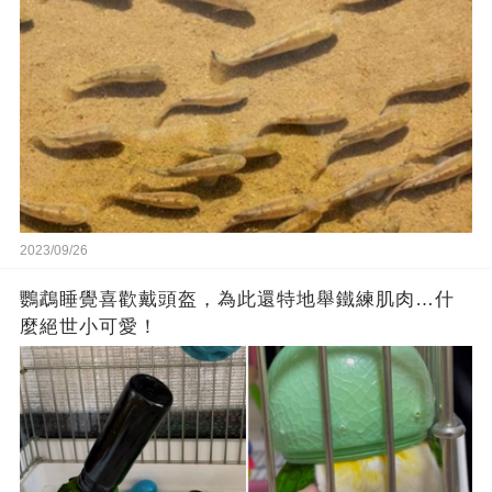
2023/09/26
鸚鵡睡覺喜歡戴頭盔，為此還特地舉鐵練肌肉…什
麼絕世小可愛！