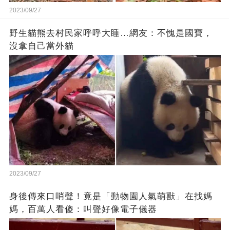
2023/09/27
野生貓熊去村民家呼呼大睡…網友：不愧是國寶，
沒拿自己當外貓
2023/09/27
身後傳來口哨聲！竟是「動物園人氣萌獸」在找媽
媽，百萬人看傻：叫聲好像電子儀器