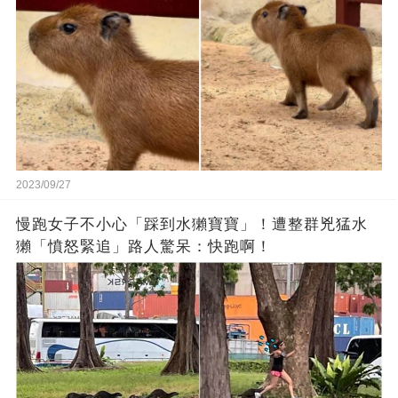
2023/09/27
慢跑女子不小心「踩到水獺寶寶」！遭整群兇猛水
獺「憤怒緊追」路人驚呆：快跑啊！