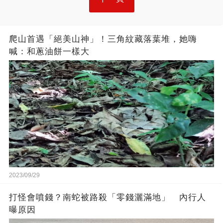
爬山首遇「絕美山神」！三角紋藏落葉堆，她嗨
喊：和蔥油餅一樣大
2023/09/29
打怪會噴錢？南蛇被路殺「零錢灑滿地」 內行人
曝原因