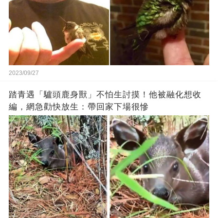
2023/09/27
踏青遇「驢頭鹿身獸」不怕生討摸！他被融化想收
編，網急勸快放生：帶回家下場很慘