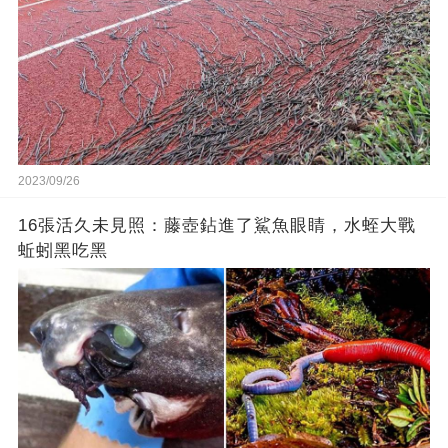
2023/09/26
16張活久未見照：藤壺鉆進了鯊魚眼睛，水蛭大戰
蚯蚓黑吃黑