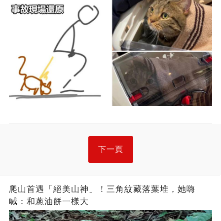
下一頁
爬山首遇「絕美山神」！三角紋藏落葉堆，她嗨
喊：和蔥油餅一樣大