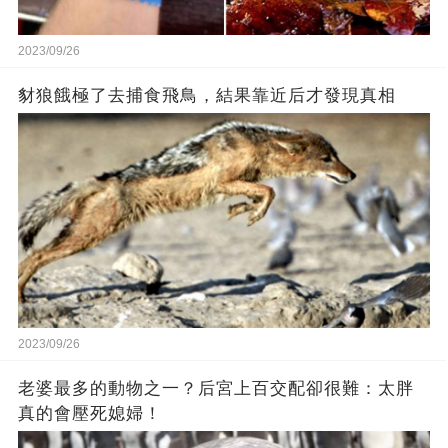
2023/09/26
豺狼餓極了去捕食飛鳥，結果靠近后才發現真相
2023/09/26
老婆最多的動物之一？后宮上百交配卻很難：太胖
真的會壓死媳婦！