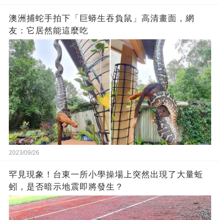
澳洲捕蛇手拍下「巨蟒生吞負鼠」高清畫面，網
友：它居然能這麼吃
2023/09/26
罕見現象！台東一所小學操場上突然出現了大量蚯
蚓，是否暗示地震即將發生？