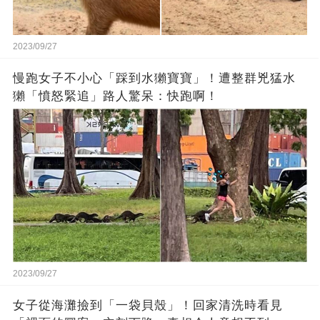
2023/09/27
慢跑女子不小心「踩到水獺寶寶」！遭整群兇猛水
獺「憤怒緊追」路人驚呆：快跑啊！
2023/09/27
女子從海灘撿到「一袋貝殼」！回家清洗時看見