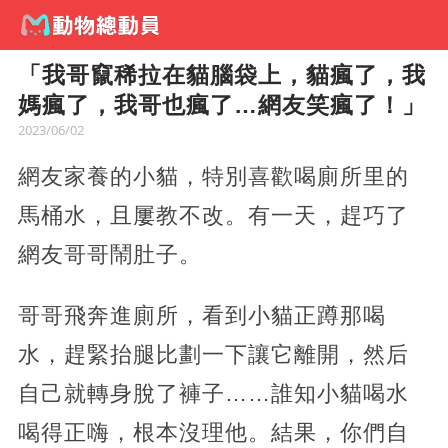
「我哥竄稀拉在貓腦袋上，貓瘋了，我
媽瘋了，我哥也瘋了…網友笑瘋了！」
2023/06/02
網友家養的小貓，特別喜歡喝廁所里的
馬桶水，且屢教不改。有一天，趕巧了
網友哥哥鬧肚子。
哥哥飛奔進廁所，看到小貓正蹲那喝
水，趕緊抬腿比劃一下讓它離開，然后
自己就轉身脫了褲子……誰知小貓喝水
喝得正嗨，根本沒理他。結果，你們自