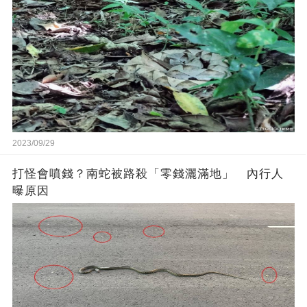
2023/09/29
打怪會噴錢？南蛇被路殺「零錢灑滿地」 內行人
曝原因