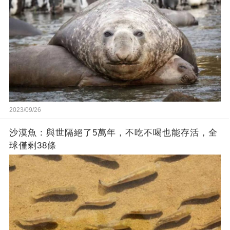
2023/09/26
沙漠魚：與世隔絕了5萬年，不吃不喝也能存活，全
球僅剩38條