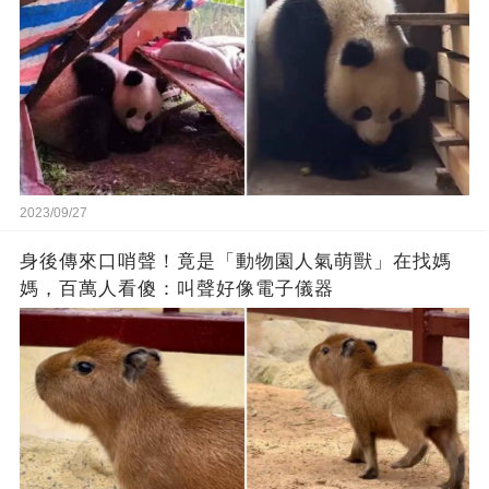
2023/09/27
身後傳來口哨聲！竟是「動物園人氣萌獸」在找媽
媽，百萬人看傻：叫聲好像電子儀器