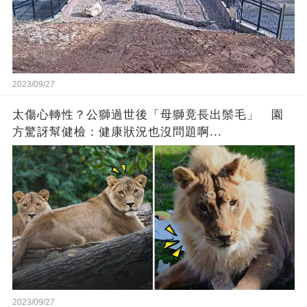
2023/09/27
太傷心轉性？公獅過世後「母獅竟長出鬃毛」 園
方驚訝幫健檢：健康狀況也沒問題啊...
2023/09/27