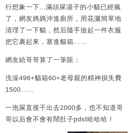
行想象一下...滿頭屎湯子的小貓已經瘋
了，網友媽媽沖進廁所，用花灑簡單地
清理了一下貓，然后隨手撿起一件衣服
把它裹起來，塞進貓箱……
網友給哥哥算了一筆賬：
洗澡498+貓箱60+老母親的精神損失費
1500……
一泡屎直接干出去2000多，也不知道哥
哥以后會不會有鬧肚子pdst哈哈哈！