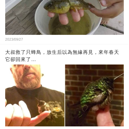
2023/09/27
大叔救了只蜂鳥，放生后以為無緣再見，來年春天
它卻回來了…