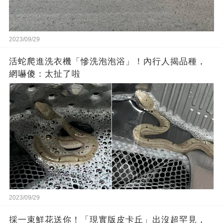
2023/09/29
活蛇爬進洗衣機「慘洗泡泡浴」！內行人揭品種，
網嚇傻：太扯了啦
2023/09/29
採一束鮮花送你！「現實版皮卡丘」出沒超罕見，