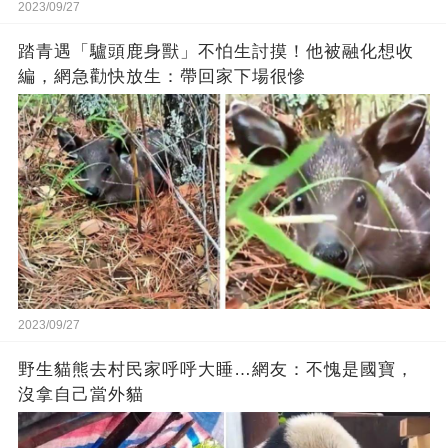
2023/09/27
踏青遇「驢頭鹿身獸」不怕生討摸！他被融化想收
編，網急勸快放生：帶回家下場很慘
2023/09/27
野生貓熊去村民家呼呼大睡…網友：不愧是國寶，
沒拿自己當外貓