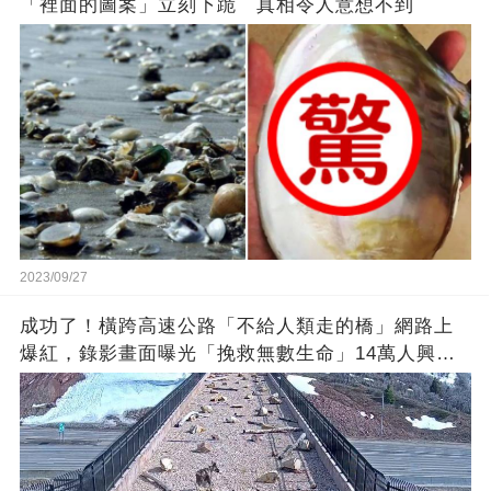
「裡面的圖案」立刻下跪 真相令人意想不到
2023/09/27
成功了！橫跨高速公路「不給人類走的橋」網路上
爆紅，錄影畫面曝光「挽救無數生命」14萬人興奮
歡呼