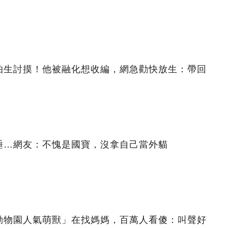
怕生討摸！他被融化想收編，網急勸快放生：帶回
睡…網友：不愧是國寶，沒拿自己當外貓
動物園人氣萌獸」在找媽媽，百萬人看傻：叫聲好