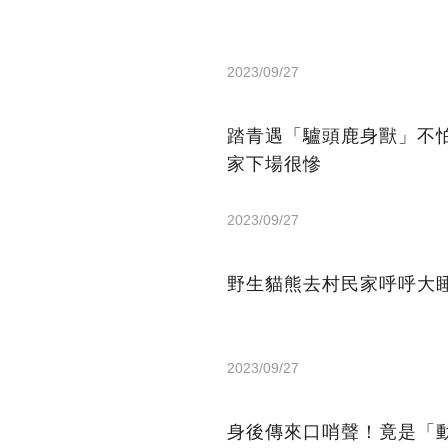
2023/09/27
踏青遇「驢頭鹿身獸」不
家下場很慘
2023/09/27
野生貓熊去村民家呼呼大
2023/09/27
身後傳來口哨聲！竟是「