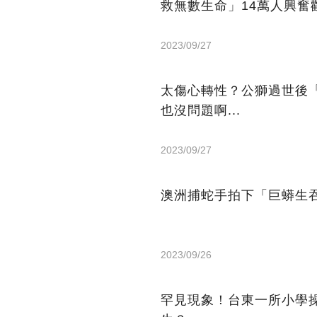
救無數生命」14萬人興奮
2023/09/27
太傷心轉性？公獅過世後
也沒問題啊...
2023/09/27
澳洲捕蛇手拍下「巨蟒生
2023/09/26
罕見現象！台東一所小學