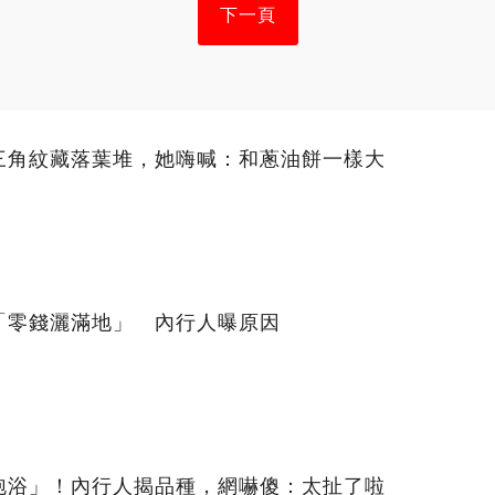
下一頁
三角紋藏落葉堆，她嗨喊：和蔥油餅一樣大
「零錢灑滿地」 內行人曝原因
泡浴」！內行人揭品種，網嚇傻：太扯了啦