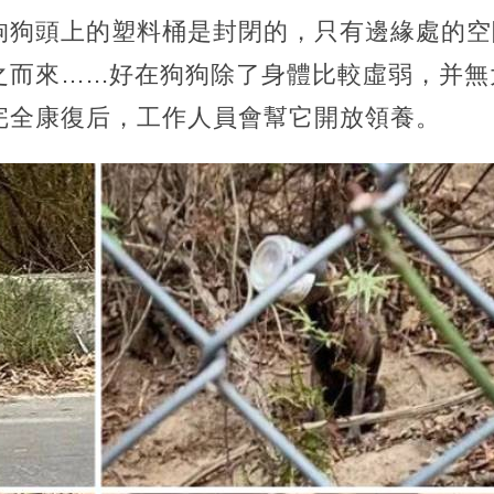
狗狗頭上的塑料桶是封閉的，只有邊緣處的空
而來…...好在狗狗除了身體比較虛弱，并
完全康復后，工作人員會幫它開放領養。