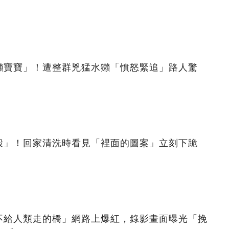
獺寶寶」！遭整群兇猛水獺「憤怒緊追」路人驚
殼」！回家清洗時看見「裡面的圖案」立刻下跪
不給人類走的橋」網路上爆紅，錄影畫面曝光「挽