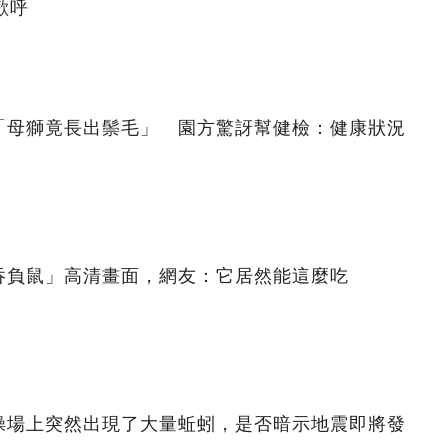
歡呼
「母獅竟長出鬃毛」 園方驚訝幫健檢：健康狀況
吞負鼠」高清畫面，網友：它居然能這麼吃
操場上突然出現了大量蚯蚓，是否暗示地震即將發