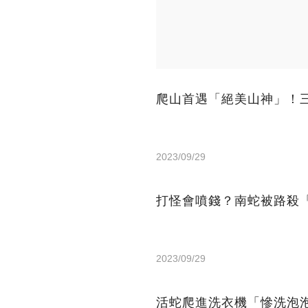
爬山首遇「絕美山神」！
2023/09/29
打怪會噴錢？南蛇被路殺
2023/09/29
活蛇爬進洗衣機「慘洗泡