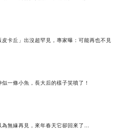
版皮卡丘」出沒超罕見，專家曝：可能再也不見
神似一條小魚，長大后的樣子笑噴了！
以為無緣再見，來年春天它卻回來了…