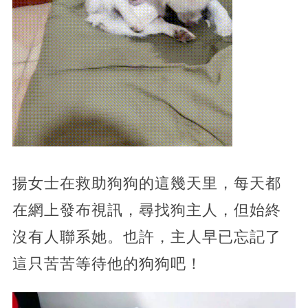
揚女士在救助狗狗的這幾天里，每天都
在網上發布視訊，尋找狗主人，但始終
沒有人聯系她。也許，主人早已忘記了
這只苦苦等待他的狗狗吧！