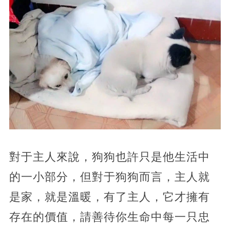
對于主人來說，狗狗也許只是他生活中
的一小部分，但對于狗狗而言，主人就
是家，就是溫暖，有了主人，它才擁有
存在的價值，請善待你生命中每一只忠