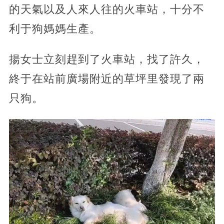
的天氣以及人來人往的火車站，十分不
利于狗媽媽生產。
揚女士立刻趕到了火車站，找了許久，
終于在站前廣場附近的草坪里發現了兩
只狗。