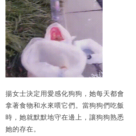
揚女士決定用愛感化狗狗，她每天都會
拿著食物和水來喂它們。當狗狗們吃飯
時，她就默默地守在邊上，讓狗狗熟悉
她的存在。