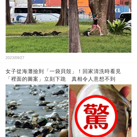
2023/09/27
女子從海灘撿到「一袋貝殼」！回家清洗時看見
「裡面的圖案」立刻下跪 真相令人意想不到