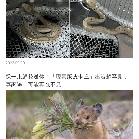
2023/09/29
採一束鮮花送你！「現實版皮卡丘」出沒超罕見，
專家曝：可能再也不見