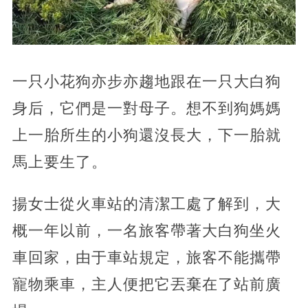
一只小花狗亦步亦趨地跟在一只大白狗
身后，它們是一對母子。想不到狗媽媽
上一胎所生的小狗還沒長大，下一胎就
馬上要生了。
揚女士從火車站的清潔工處了解到，大
概一年以前，一名旅客帶著大白狗坐火
車回家，由于車站規定，旅客不能攜帶
寵物乘車，主人便把它丟棄在了站前廣