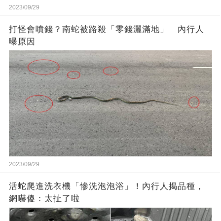
2023/09/29
打怪會噴錢？南蛇被路殺「零錢灑滿地」 內行人
曝原因
2023/09/29
活蛇爬進洗衣機「慘洗泡泡浴」！內行人揭品種，
網嚇傻：太扯了啦