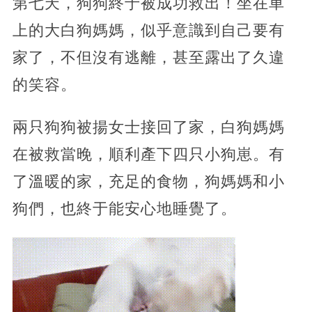
第七天，狗狗終于被成功救出！坐在車
上的大白狗媽媽，似乎意識到自己要有
家了，不但沒有逃離，甚至露出了久違
的笑容。
兩只狗狗被揚女士接回了家，白狗媽媽
在被救當晚，順利產下四只小狗崽。有
了溫暖的家，充足的食物，狗媽媽和小
狗們，也終于能安心地睡覺了。