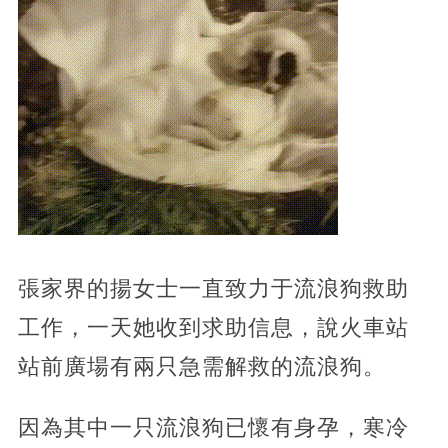
張家界的揚女士一直致力于流浪狗救助
工作，一天她收到求助信息，說火車站
站前廣場有兩只急需解救的流浪狗。
因為其中一只流浪狗已懷有身孕，寒冷