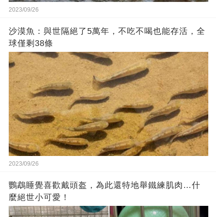
2023/09/26
沙漠魚：與世隔絕了5萬年，不吃不喝也能存活，全
球僅剩38條
2023/09/26
鸚鵡睡覺喜歡戴頭盔，為此還特地舉鐵練肌肉…什
麼絕世小可愛！