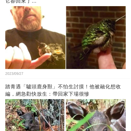
它卻回來了…
2023/09/27
踏青遇「驢頭鹿身獸」不怕生討摸！他被融化想收
編，網急勸快放生：帶回家下場很慘