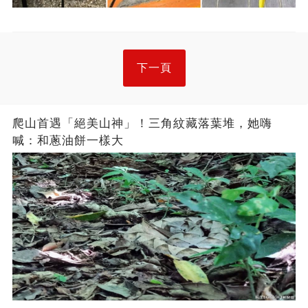
下一頁
爬山首遇「絕美山神」！三角紋藏落葉堆，她嗨
喊：和蔥油餅一樣大