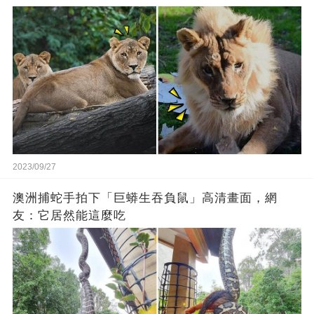
2023/09/27
澳洲捕蛇手拍下「巨蟒生吞負鼠」高清畫面，網
友：它居然能這麼吃