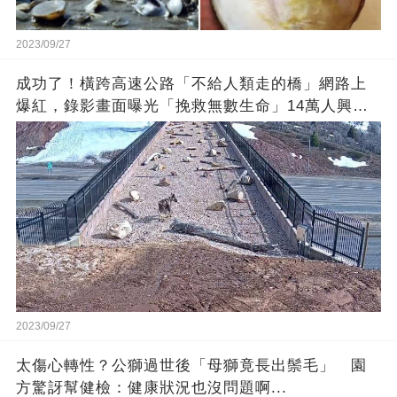
2023/09/27
成功了！橫跨高速公路「不給人類走的橋」網路上
爆紅，錄影畫面曝光「挽救無數生命」14萬人興奮
歡呼
2023/09/27
太傷心轉性？公獅過世後「母獅竟長出鬃毛」 園
方驚訝幫健檢：健康狀況也沒問題啊...