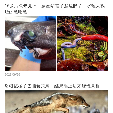
16張活久未見照：藤壺鉆進了鯊魚眼睛，水蛭大戰
蚯蚓黑吃黑
2023/09/26
豺狼餓極了去捕食飛鳥，結果靠近后才發現真相