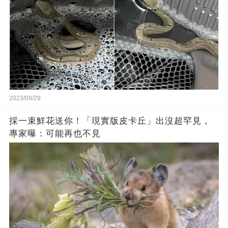
2023/09/29
採一束鮮花送你！「現實版皮卡丘」出沒超罕見，
專家曝：可能再也不見