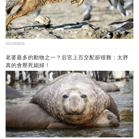
2023/09/26
老婆最多的動物之一？后宮上百交配卻很難：太胖
真的會壓死媳婦！