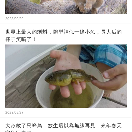
2023/09/29
世界上最大的蝌蚪，體型神似一條小魚，長大后的
樣子笑噴了！
2023/09/27
大叔救了只蜂鳥，放生后以為無緣再見，來年春天