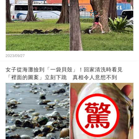
2023/09/27
女子從海灘撿到「一袋貝殼」！回家清洗時看見
「裡面的圖案」立刻下跪 真相令人意想不到