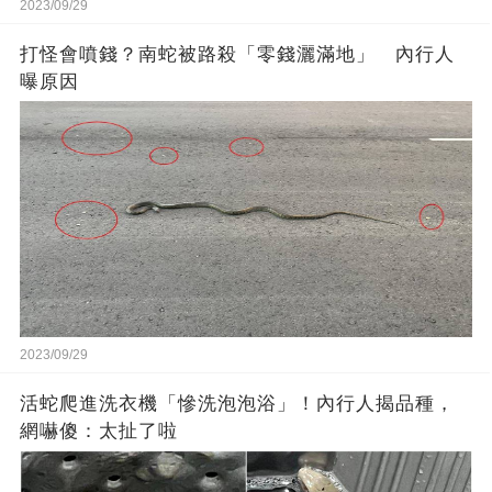
2023/09/29
打怪會噴錢？南蛇被路殺「零錢灑滿地」 內行人
曝原因
2023/09/29
活蛇爬進洗衣機「慘洗泡泡浴」！內行人揭品種，
網嚇傻：太扯了啦