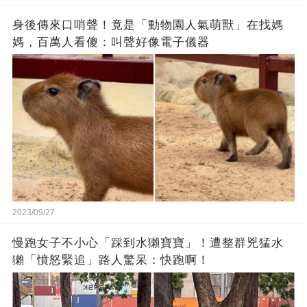
身後傳來口哨聲！竟是「動物園人氣萌獸」在找媽
媽，百萬人看傻：叫聲好像電子儀器
2023/09/27
慢跑女子不小心「踩到水獺寶寶」！遭整群兇猛水
獺「憤怒緊追」路人驚呆：快跑啊！