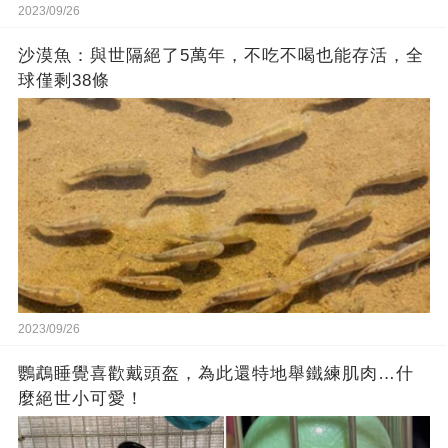
2023/09/26
沙漠魚：與世隔絕了5萬年，不吃不喝也能存活，全
球僅剩38條
2023/09/26
鸚鵡睡覺喜歡戴頭盔，為此還特地舉鐵練肌肉…什
麼絕世小可愛！