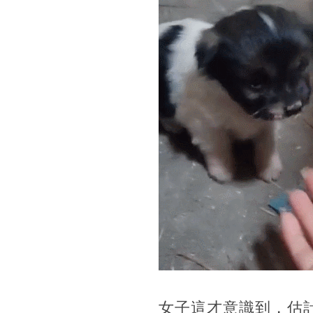
女子這才意識到，估