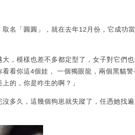
，取名「圓圓」，就在去年12月份，它成功當
越大，模樣也差不多都定型了，女子對它們也
你看看你這4個娃， 一個獨眼龍，兩個黑貓
美上的，你是咋生的啊？」
完沒多久，這幾個狗崽就失蹤了，任憑她找遍