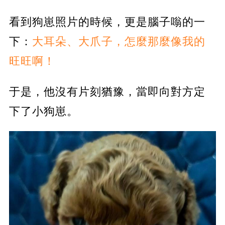
看到狗崽照片的時候，更是腦子嗡的一
下：
大耳朵、大爪子，怎麼那麼像我的
旺旺啊！
于是，他沒有片刻猶豫，當即向對方定
下了小狗崽。