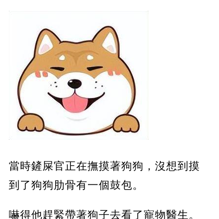
當時鏟屎官正在撫摸著狗狗，沒想到摸
到了狗狗肋骨有一個鼓包。
嚇得他趕緊帶著狗子去看了寵物醫生。