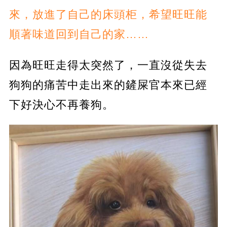
來，放進了自己的床頭柜，希望旺旺能
順著味道回到自己的家……
因為旺旺走得太突然了，一直沒從失去
狗狗的痛苦中走出來的鏟屎官本來已經
下好決心不再養狗。