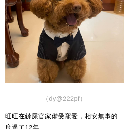
（dy@222pf）
旺旺在鏟屎官家備受寵愛，相安無事的
度過了12年。