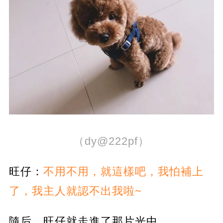
（dy@222pf）
旺仔：
不用不用，就這樣吧，我怕補上
了，我主人就認不出我啦~
隨后，旺仔就走進了那片光中……