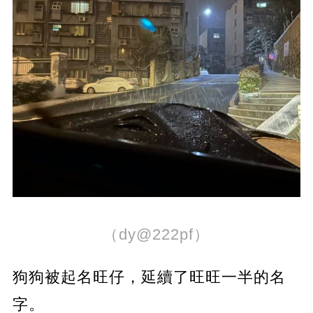
（dy@222pf）
狗狗被起名旺仔，延續了旺旺一半的名
字。