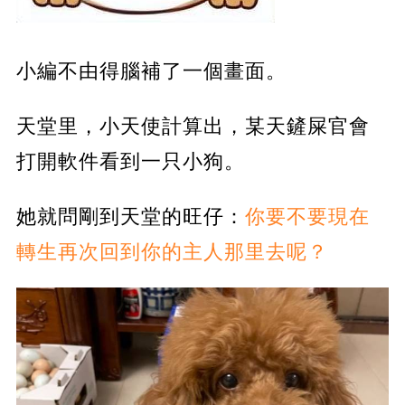
小編不由得腦補了一個畫面。
天堂里，小天使計算出，某天鏟屎官會
打開軟件看到一只小狗。
她就問剛到天堂的旺仔：
你要不要現在
轉生再次回到你的主人那里去呢？