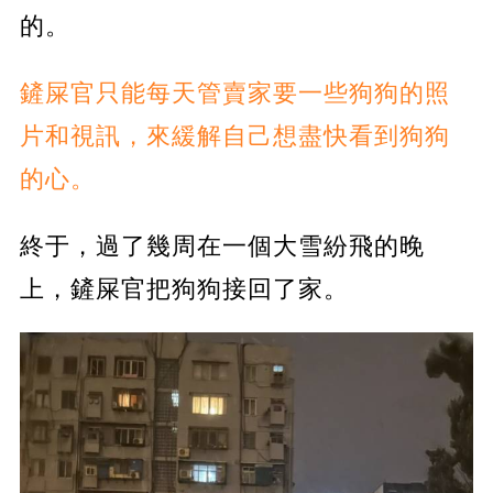
的。
鏟屎官只能每天管賣家要一些狗狗的照
片和視訊，來緩解自己想盡快看到狗狗
的心。
終于，過了幾周在一個大雪紛飛的晚
上，鏟屎官把狗狗接回了家。