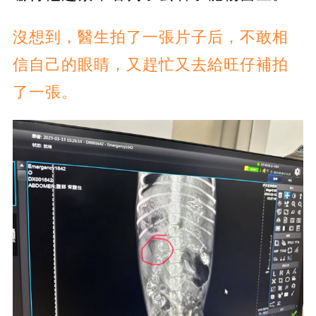
沒想到，醫生拍了一張片子后，不敢相
信自己的眼睛，又趕忙又去給旺仔補拍
了一張。