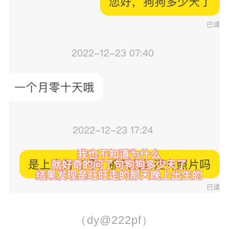
（dy@222pf）