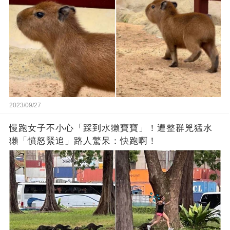
2023/09/27
慢跑女子不小心「踩到水獺寶寶」！遭整群兇猛水
獺「憤怒緊追」路人驚呆：快跑啊！