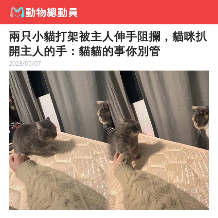
兩只小貓打架被主人伸手阻攔，貓咪扒
開主人的手：貓貓的事你別管
2023/05/07