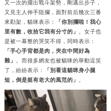
又一次的擺出戰斗架勢，剛邁出步子，
又見主人伸手阻攔，面對前后幾次三番
來勸架，貓咪表示：
「你別攔啦！我心
里有數，收拾它我有分寸的」
。女子也
是被一幕整的哭笑不得，同時表示：
「手心手背都是肉，夾在中間好為
難」
。而很多網友也被貓咪的舉動逗笑
了，紛紛表示：
「別看這貓咪身小腿
短，倒是挺有老大的風范的」
。