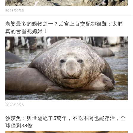
2023/09/26
老婆最多的動物之一？后宮上百交配卻很難：太胖
真的會壓死媳婦！
2023/09/26
沙漠魚：與世隔絕了5萬年，不吃不喝也能存活，全
球僅剩38條