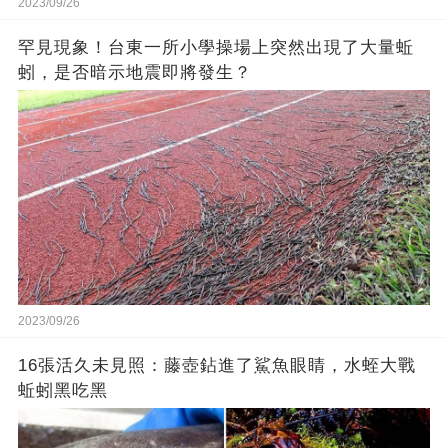
2023/09/26
罕見現象！台東一所小學操場上突然出現了大量蚯
蚓，是否暗示地震即將發生？
2023/09/26
16張活久未見照：藤壺鉆進了鯊魚眼睛，水蛭大戰
蚯蚓黑吃黑