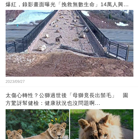
爆紅，錄影畫面曝光「挽救無數生命」14萬人興奮
歡呼
2023/09/27
太傷心轉性？公獅過世後「母獅竟長出鬃毛」 園
方驚訝幫健檢：健康狀況也沒問題啊...