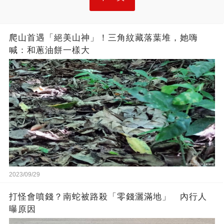
爬山首遇「絕美山神」！三角紋藏落葉堆，她嗨
喊：和蔥油餅一樣大
2023/09/29
打怪會噴錢？南蛇被路殺「零錢灑滿地」 內行人
曝原因