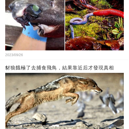
2023/09/26
豺狼餓極了去捕食飛鳥，結果靠近后才發現真相