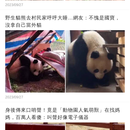
2023/09/27
野生貓熊去村民家呼呼大睡…網友：不愧是國寶，
沒拿自己當外貓
2023/09/27
身後傳來口哨聲！竟是「動物園人氣萌獸」在找媽
媽，百萬人看傻：叫聲好像電子儀器