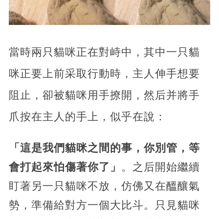
當時兩只貓咪正在對峙中，其中一只貓
咪正要上前采取行動時，主人伸手想要
阻止，卻被貓咪用手撩開，然后并將手
爪按在主人的手上，似乎在說：
「這是我們貓咪之間的事，你別管，等
會打起來怕傷著你了」
。之后開始繼續
盯著另一只貓咪不放，仿佛又在醞釀氣
勢，準備給對方一個大比斗。只見貓咪