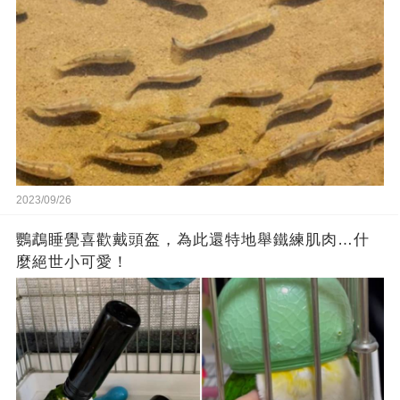
2023/09/26
鸚鵡睡覺喜歡戴頭盔，為此還特地舉鐵練肌肉…什
麼絕世小可愛！