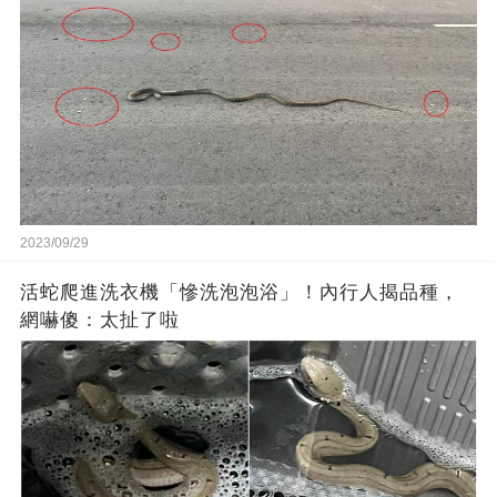
2023/09/29
活蛇爬進洗衣機「慘洗泡泡浴」！內行人揭品種，
網嚇傻：太扯了啦