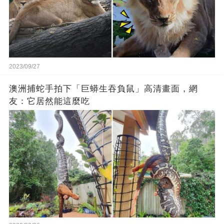
2023/09/27
澳洲捕蛇手拍下「巨蟒生吞負鼠」高清畫面，網
友：它居然能這麼吃