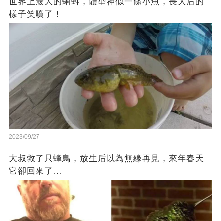
世界上最大的蝌蚪，體型神似一條小魚，長大后的
樣子笑噴了！
2023/09/27
大叔救了只蜂鳥，放生后以為無緣再見，來年春天
它卻回來了…