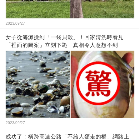
2023/09/27
女子從海灘撿到「一袋貝殼」！回家清洗時看見
「裡面的圖案」立刻下跪 真相令人意想不到
2023/09/27
成功了！橫跨高速公路「不給人類走的橋」網路上