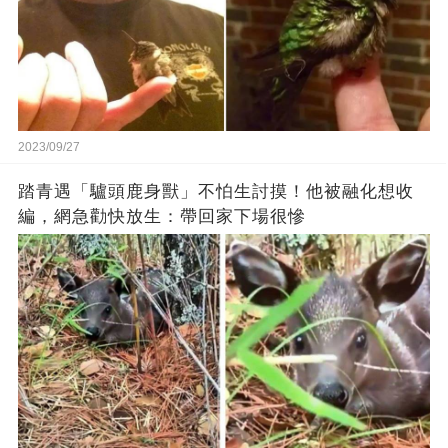
2023/09/27
踏青遇「驢頭鹿身獸」不怕生討摸！他被融化想收
編，網急勸快放生：帶回家下場很慘