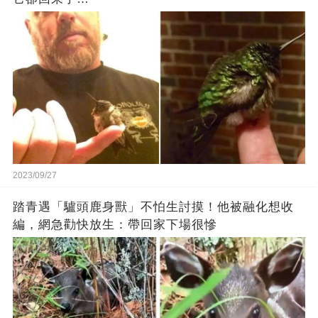
2023/09/27
踏青遇「驢頭鹿身獸」不怕生討摸！他被融化想收
編，網急勸快放生：帶回家下場很慘