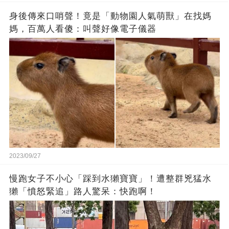
身後傳來口哨聲！竟是「動物園人氣萌獸」在找媽
媽，百萬人看傻：叫聲好像電子儀器
2023/09/27
慢跑女子不小心「踩到水獺寶寶」！遭整群兇猛水
獺「憤怒緊追」路人驚呆：快跑啊！