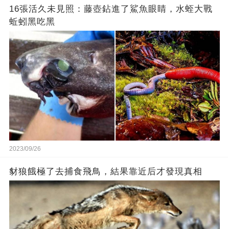
16張活久未見照：藤壺鉆進了鯊魚眼睛，水蛭大戰
蚯蚓黑吃黑
2023/09/26
豺狼餓極了去捕食飛鳥，結果靠近后才發現真相