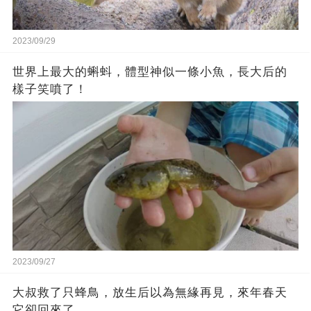
2023/09/29
世界上最大的蝌蚪，體型神似一條小魚，長大后的
樣子笑噴了！
2023/09/27
大叔救了只蜂鳥，放生后以為無緣再見，來年春天
它卻回來了…