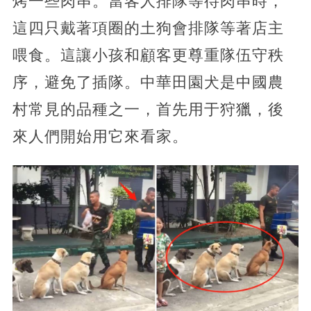
烤一些肉串。當客人排隊等待肉串時，
這四只戴著項圈的土狗會排隊等著店主
喂食。這讓小孩和顧客更尊重隊伍守秩
序，避免了插隊。中華田園犬是中國農
村常見的品種之一，首先用于狩獵，後
來人們開始用它來看家。