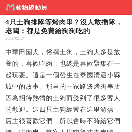
4只土狗排隊等烤肉串？沒人敢插隊，
老闆：都是免費給狗狗吃的
2023/05/21
中華田園犬，俗稱土狗，土狗大多是放
養的，喜歡吃肉，也總是喜歡聚集在一
起玩耍。這是一個發生在泰國清邁小縣
城中的故事。那里的一家路邊烤肉串店
因為招待熱情的土狗而受到了很多客人
的歡迎。這四只土狗經常在這里游蕩，
店主很喜歡它們，所以會時不時給它們