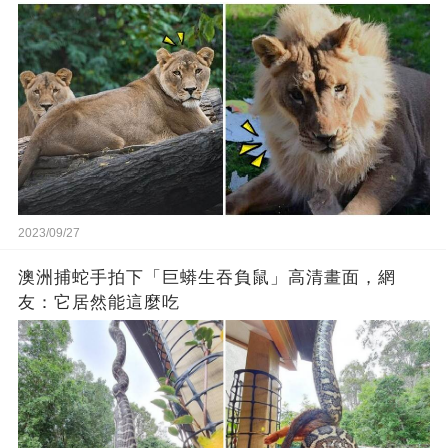
2023/09/27
澳洲捕蛇手拍下「巨蟒生吞負鼠」高清畫面，網
友：它居然能這麼吃