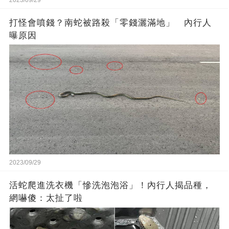
2023/09/29
打怪會噴錢？南蛇被路殺「零錢灑滿地」 內行人
曝原因
2023/09/29
活蛇爬進洗衣機「慘洗泡泡浴」！內行人揭品種，
網嚇傻：太扯了啦