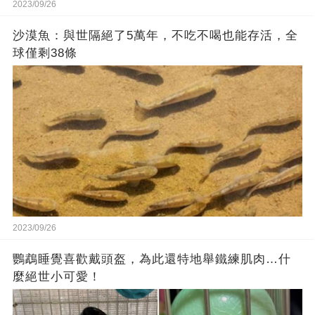
2023/09/26
沙漠魚：與世隔絕了5萬年，不吃不喝也能存活，全
球僅剩38條
2023/09/26
鸚鵡睡覺喜歡戴頭盔，為此還特地舉鐵練肌肉…什
麼絕世小可愛！