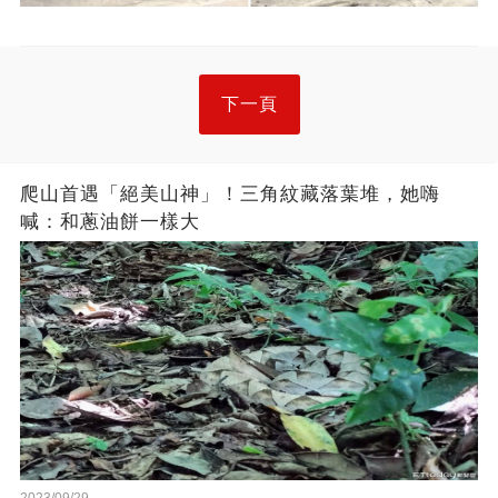
下一頁
爬山首遇「絕美山神」！三角紋藏落葉堆，她嗨
喊：和蔥油餅一樣大