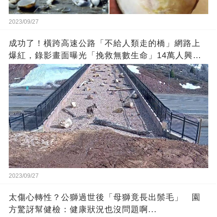
2023/09/27
成功了！橫跨高速公路「不給人類走的橋」網路上
爆紅，錄影畫面曝光「挽救無數生命」14萬人興奮
歡呼
2023/09/27
太傷心轉性？公獅過世後「母獅竟長出鬃毛」 園
方驚訝幫健檢：健康狀況也沒問題啊...