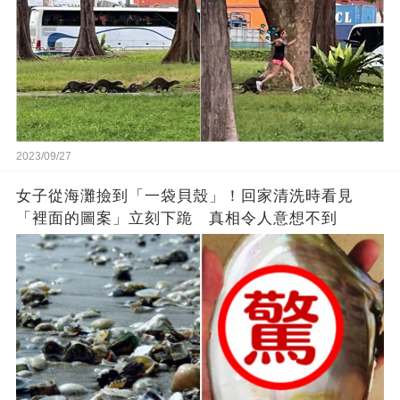
2023/09/27
女子從海灘撿到「一袋貝殼」！回家清洗時看見
「裡面的圖案」立刻下跪 真相令人意想不到