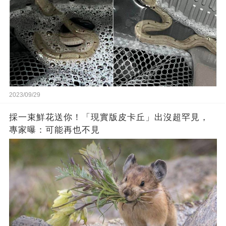
2023/09/29
採一束鮮花送你！「現實版皮卡丘」出沒超罕見，
專家曝：可能再也不見