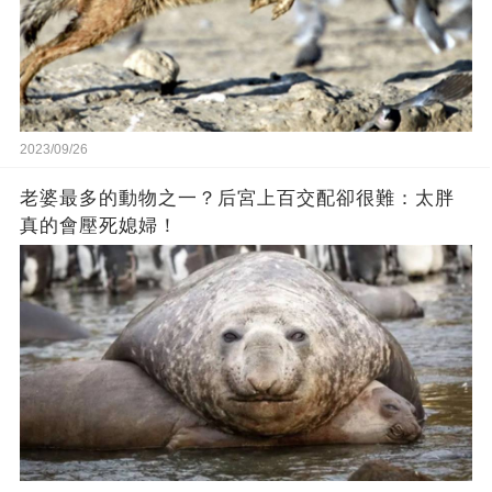
2023/09/26
老婆最多的動物之一？后宮上百交配卻很難：太胖
真的會壓死媳婦！