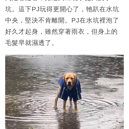
坑。這下PJ玩得更開心了，牠趴在水坑
中央，堅決不肯離開。PJ在水坑裡泡了
好久才起身，雖然穿著雨衣，但身上的
毛髮早就濕透了。