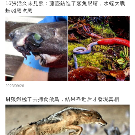
16張活久未見照：藤壺鉆進了鯊魚眼睛，水蛭大戰
蚯蚓黑吃黑
2023/09/26
豺狼餓極了去捕食飛鳥，結果靠近后才發現真相