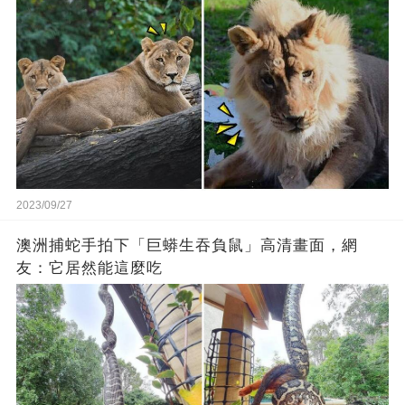
2023/09/27
澳洲捕蛇手拍下「巨蟒生吞負鼠」高清畫面，網
友：它居然能這麼吃