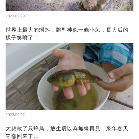
2023/09/29
世界上最大的蝌蚪，體型神似一條小魚，長大后的
樣子笑噴了！
2023/09/27
大叔救了只蜂鳥，放生后以為無緣再見，來年春天
它卻回來了…