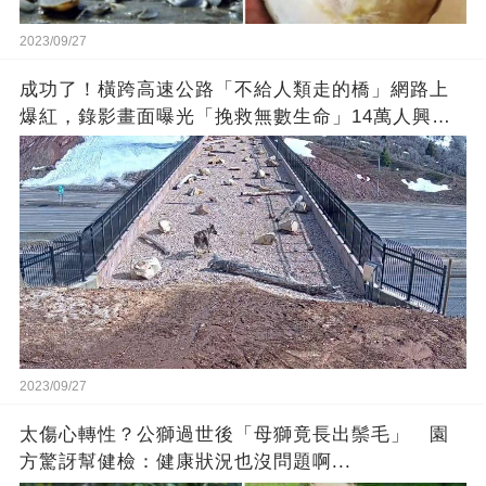
2023/09/27
成功了！橫跨高速公路「不給人類走的橋」網路上
爆紅，錄影畫面曝光「挽救無數生命」14萬人興奮
歡呼
2023/09/27
太傷心轉性？公獅過世後「母獅竟長出鬃毛」 園
方驚訝幫健檢：健康狀況也沒問題啊...