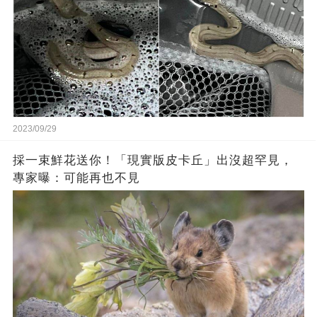
2023/09/29
採一束鮮花送你！「現實版皮卡丘」出沒超罕見，
專家曝：可能再也不見