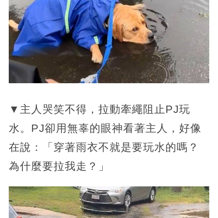
▼主人哭笑不得，拉動牽繩阻止PJ玩
水。PJ卻用無辜的眼神看著主人，好像
在說：「穿著雨衣不就是要玩水的嗎？
為什麼要拉我走？」