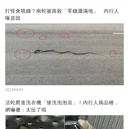
打怪會噴錢？南蛇被路殺「零錢灑滿地」 內行人
曝原因
2023/09/29
活蛇爬進洗衣機「慘洗泡泡浴」！內行人揭品種，
網嚇傻：太扯了啦