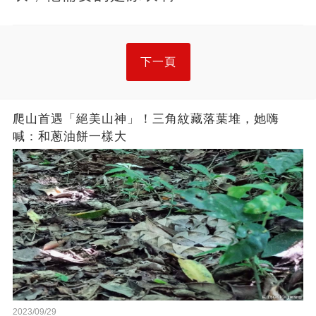
下一頁
爬山首遇「絕美山神」！三角紋藏落葉堆，她嗨
喊：和蔥油餅一樣大
2023/09/29