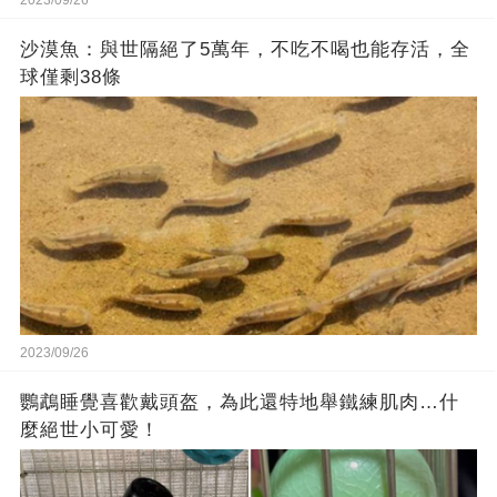
沙漠魚：與世隔絕了5萬年，不吃不喝也能存活，全
球僅剩38條
2023/09/26
鸚鵡睡覺喜歡戴頭盔，為此還特地舉鐵練肌肉…什
麼絕世小可愛！