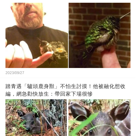
2023/09/27
踏青遇「驢頭鹿身獸」不怕生討摸！他被融化想收
編，網急勸快放生：帶回家下場很慘