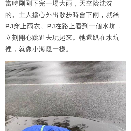
當時剛剛下完一場大雨，天空陰沈沈
的。主人擔心外出散步時會下雨，就給
PJ穿上雨衣。PJ在路上看到一個水坑，
立刻開心跳進去玩起來。牠還趴在水坑
裡，就像小海龜一樣。