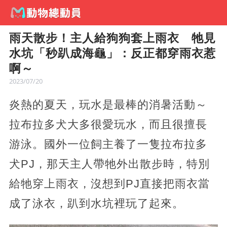
雨天散步！主人給狗狗套上雨衣 牠見
水坑「秒趴成海龜」：反正都穿雨衣惹
啊～
2023/07/20
炎熱的夏天，玩水是最棒的消暑活動～
拉布拉多犬大多很愛玩水，而且很擅長
游泳。國外一位飼主養了一隻拉布拉多
犬PJ，那天主人帶牠外出散步時，特別
給牠穿上雨衣，沒想到PJ直接把雨衣當
成了泳衣，趴到水坑裡玩了起來。