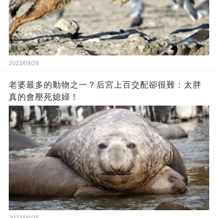
2023/09/26
老婆最多的動物之一？后宮上百交配卻很難：太胖
真的會壓死媳婦！
2023/09/26