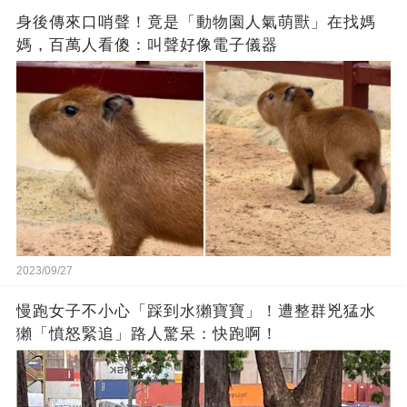
身後傳來口哨聲！竟是「動物園人氣萌獸」在找媽
媽，百萬人看傻：叫聲好像電子儀器
2023/09/27
慢跑女子不小心「踩到水獺寶寶」！遭整群兇猛水
獺「憤怒緊追」路人驚呆：快跑啊！