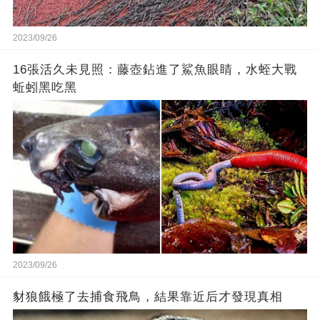
2023/09/26
16張活久未見照：藤壺鉆進了鯊魚眼睛，水蛭大戰
蚯蚓黑吃黑
2023/09/26
豺狼餓極了去捕食飛鳥，結果靠近后才發現真相