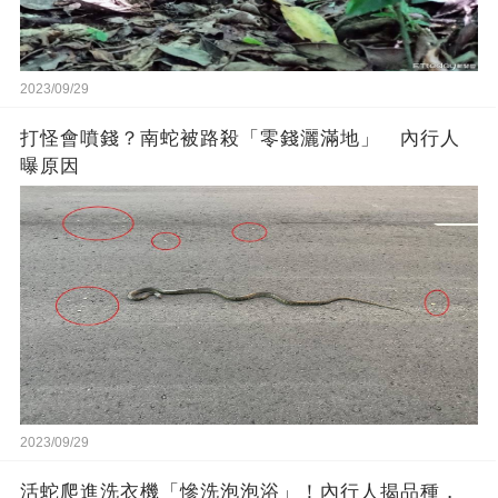
2023/09/29
打怪會噴錢？南蛇被路殺「零錢灑滿地」 內行人
曝原因
2023/09/29
活蛇爬進洗衣機「慘洗泡泡浴」！內行人揭品種，