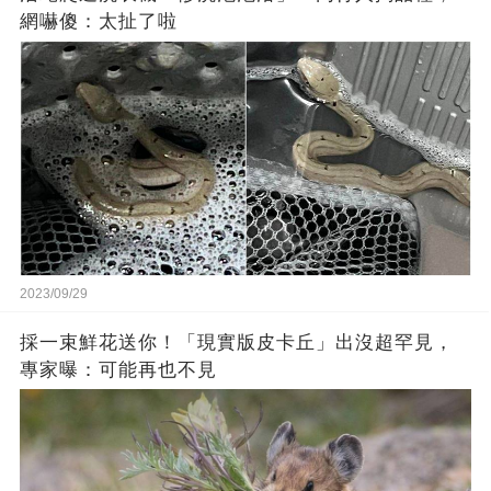
網嚇傻：太扯了啦
2023/09/29
採一束鮮花送你！「現實版皮卡丘」出沒超罕見，
專家曝：可能再也不見