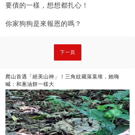
要債的一樣，想想都扎心！
你家狗狗是來報恩的嗎？
下一頁
爬山首遇「絕美山神」！三角紋藏落葉堆，她嗨
喊：和蔥油餅一樣大