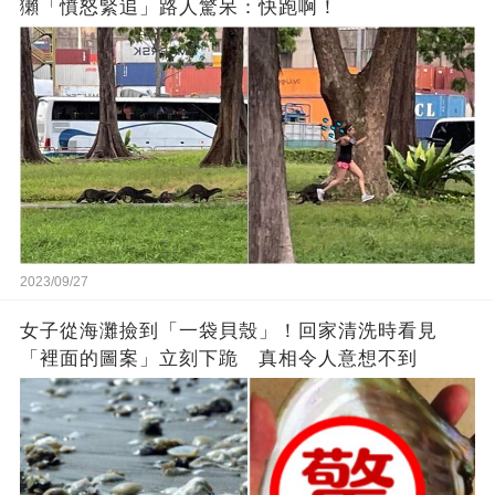
獺「憤怒緊追」路人驚呆：快跑啊！
2023/09/27
女子從海灘撿到「一袋貝殼」！回家清洗時看見
「裡面的圖案」立刻下跪 真相令人意想不到