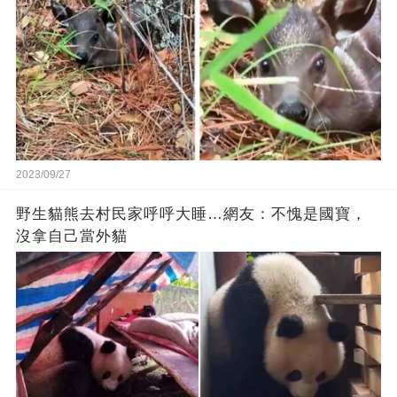
2023/09/27
野生貓熊去村民家呼呼大睡…網友：不愧是國寶，
沒拿自己當外貓