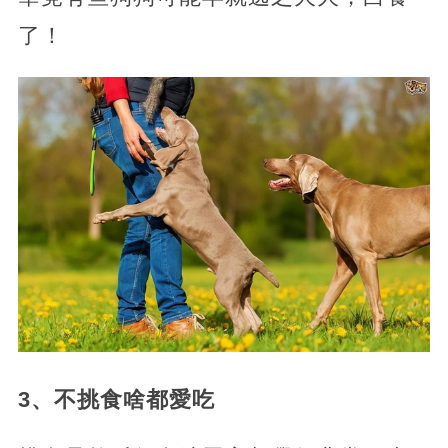
了！
3、不挑食啥都愛吃