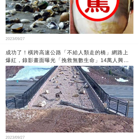
2023/09/27
成功了！橫跨高速公路「不給人類走的橋」網路上
爆紅，錄影畫面曝光「挽救無數生命」14萬人興奮
歡呼
2023/09/27