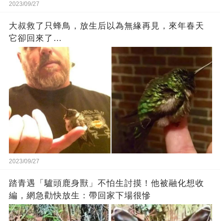
2023/09/27
大叔救了只蜂鳥，放生后以為無緣再見，來年春天
它卻回來了…
2023/09/27
踏青遇「驢頭鹿身獸」不怕生討摸！他被融化想收
編，網急勸快放生：帶回家下場很慘