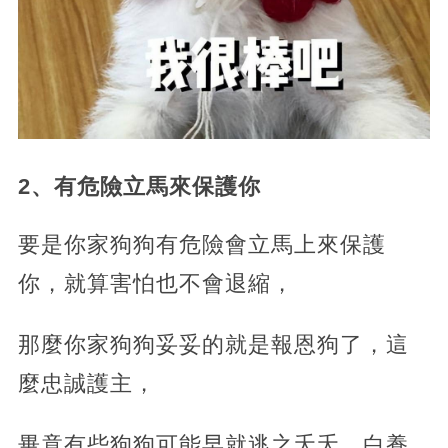
2、有危險立馬來保護你
要是你家狗狗有危險會立馬上來保護
你，就算害怕也不會退縮，
那麼你家狗狗妥妥的就是報恩狗了，這
麼忠誠護主，
畢竟有些狗狗可能早就逃之夭夭，白養