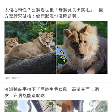
太傷心轉性？公獅過世後「母獅竟長出鬃毛」 園
方驚訝幫健檢：健康狀況也沒問題啊...
2023/09/27
澳洲捕蛇手拍下「巨蟒生吞負鼠」高清畫面，網
友：它居然能這麼吃