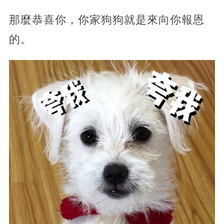
那麼恭喜你，你家狗狗就是來向你報恩
的。