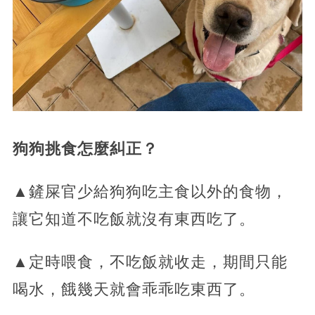
狗狗挑食怎麼糾正？
▲鏟屎官少給狗狗吃主食以外的食物，
讓它知道不吃飯就沒有東西吃了。
▲定時喂食，不吃飯就收走，期間只能
喝水，餓幾天就會乖乖吃東西了。