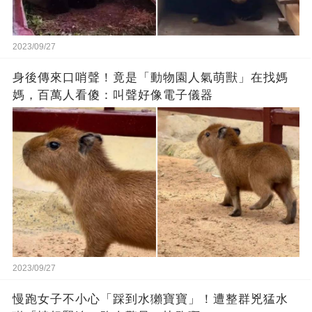
2023/09/27
身後傳來口哨聲！竟是「動物園人氣萌獸」在找媽
媽，百萬人看傻：叫聲好像電子儀器
2023/09/27
慢跑女子不小心「踩到水獺寶寶」！遭整群兇猛水