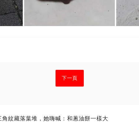
下一頁
三角紋藏落葉堆，她嗨喊：和蔥油餅一樣大