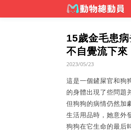
15歲金毛患
不自覺流下來
2023/05/23
這是一個鏟屎官和狗
的身體出現了些問題
但狗狗的病情仍然加
生活用品時，她意外
狗狗在它生命的最后