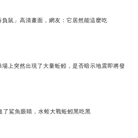
吞負鼠」高清畫面，網友：它居然能這麼吃
操場上突然出現了大量蚯蚓，是否暗示地震即將發
鉆進了鯊魚眼睛，水蛭大戰蚯蚓黑吃黑