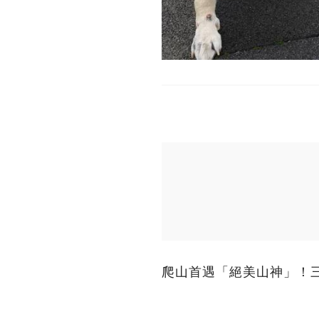
爬山首遇「絕美山神」！