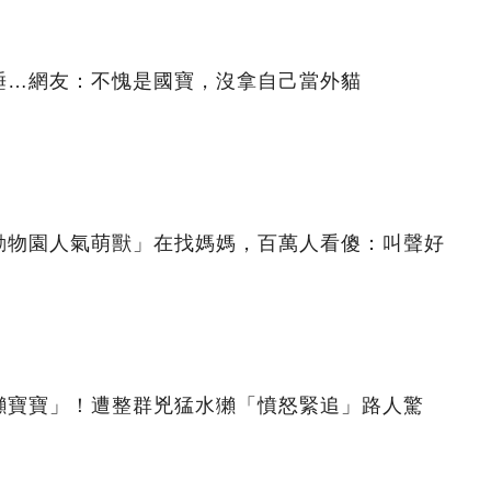
睡…網友：不愧是國寶，沒拿自己當外貓
動物園人氣萌獸」在找媽媽，百萬人看傻：叫聲好
獺寶寶」！遭整群兇猛水獺「憤怒緊追」路人驚