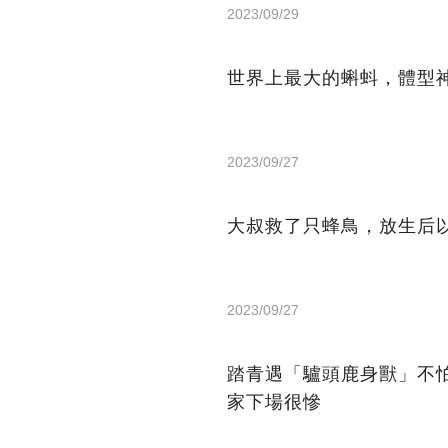
2023/09/29
世界上最大的蝌蚪，體型
2023/09/27
大叔救了只蜂鳥，放生后
2023/09/27
踏青遇「驢頭鹿身獸」不
家下場很慘