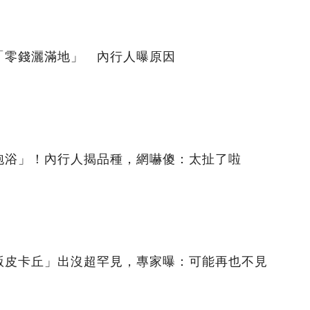
「零錢灑滿地」 內行人曝原因
泡浴」！內行人揭品種，網嚇傻：太扯了啦
版皮卡丘」出沒超罕見，專家曝：可能再也不見