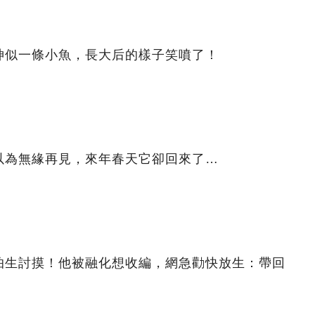
神似一條小魚，長大后的樣子笑噴了！
以為無緣再見，來年春天它卻回來了…
怕生討摸！他被融化想收編，網急勸快放生：帶回