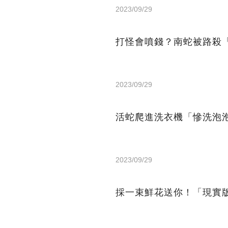
2023/09/29
打怪會噴錢？南蛇被路殺
2023/09/29
活蛇爬進洗衣機「慘洗泡
2023/09/29
採一束鮮花送你！「現實