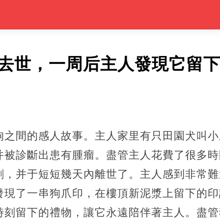
病去世，一周后主人發現它留
狗之間的感人故事。主人家里有只田園犬叫小
并被診斷出患有腫瘤。盡管主人花費了很多時
劇，并于短短幾天內離世了。主人感到非常難
發現了一串狗爪印，在樓頂新泥漿上留下的印
時刻留下的禮物，讓它永遠陪伴著主人。盡管