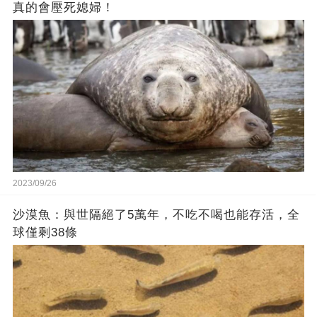
真的會壓死媳婦！
2023/09/26
沙漠魚：與世隔絕了5萬年，不吃不喝也能存活，全
球僅剩38條