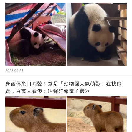
2023/09/27
身後傳來口哨聲！竟是「動物園人氣萌獸」在找媽
媽，百萬人看傻：叫聲好像電子儀器