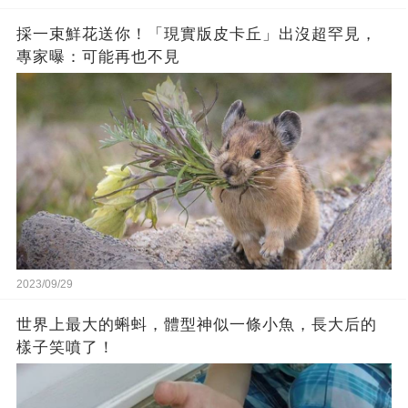
採一束鮮花送你！「現實版皮卡丘」出沒超罕見，
專家曝：可能再也不見
2023/09/29
世界上最大的蝌蚪，體型神似一條小魚，長大后的
樣子笑噴了！