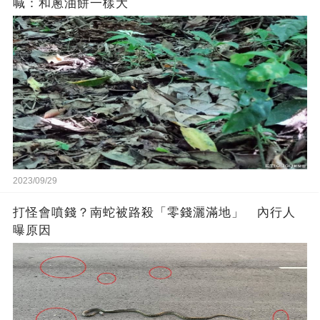
喊：和蔥油餅一樣大
2023/09/29
打怪會噴錢？南蛇被路殺「零錢灑滿地」 內行人
曝原因