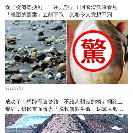
女子從海灘撿到「一袋貝殼」！回家清洗時看見
「裡面的圖案」立刻下跪 真相令人意想不到
2023/09/27
成功了！橫跨高速公路「不給人類走的橋」網路上
爆紅，錄影畫面曝光「挽救無數生命」14萬人興奮
歡呼