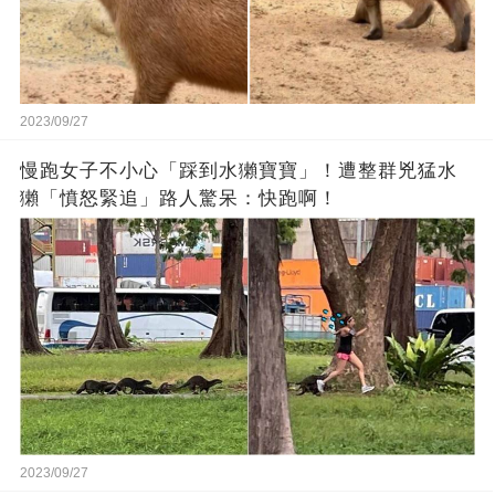
2023/09/27
慢跑女子不小心「踩到水獺寶寶」！遭整群兇猛水
獺「憤怒緊追」路人驚呆：快跑啊！
2023/09/27