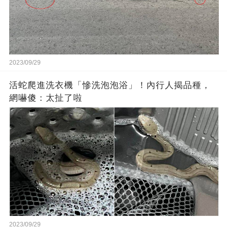
2023/09/29
活蛇爬進洗衣機「慘洗泡泡浴」！內行人揭品種，
網嚇傻：太扯了啦
2023/09/29