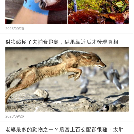
2023/09/26
豺狼餓極了去捕食飛鳥，結果靠近后才發現真相
2023/09/26
老婆最多的動物之一？后宮上百交配卻很難：太胖