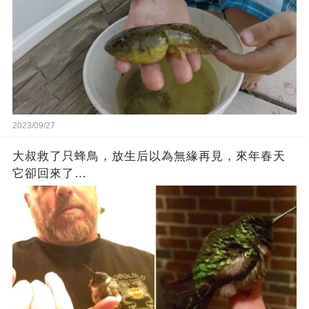
2023/09/27
大叔救了只蜂鳥，放生后以為無緣再見，來年春天
它卻回來了…