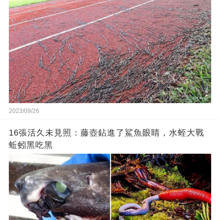
2023/09/26
16張活久未見照：藤壺鉆進了鯊魚眼睛，水蛭大戰
蚯蚓黑吃黑