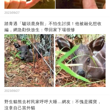
2023/09/27
踏青遇「驢頭鹿身獸」不怕生討摸！他被融化想收
編，網急勸快放生：帶回家下場很慘
2023/09/27
野生貓熊去村民家呼呼大睡…網友：不愧是國寶，
沒拿自己當外貓