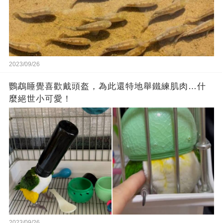
2023/09/26
鸚鵡睡覺喜歡戴頭盔，為此還特地舉鐵練肌肉…什
麼絕世小可愛！
2023/09/26