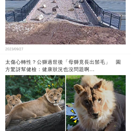
2023/09/27
太傷心轉性？公獅過世後「母獅竟長出鬃毛」 園
方驚訝幫健檢：健康狀況也沒問題啊...