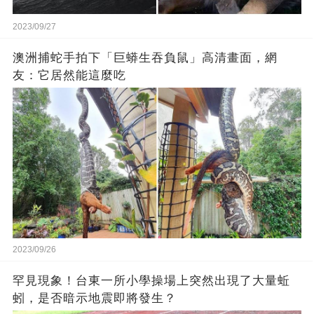
2023/09/27
澳洲捕蛇手拍下「巨蟒生吞負鼠」高清畫面，網
友：它居然能這麼吃
2023/09/26
罕見現象！台東一所小學操場上突然出現了大量蚯
蚓，是否暗示地震即將發生？