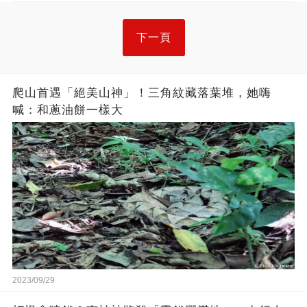
下一頁
爬山首遇「絕美山神」！三角紋藏落葉堆，她嗨
喊：和蔥油餅一樣大
2023/09/29