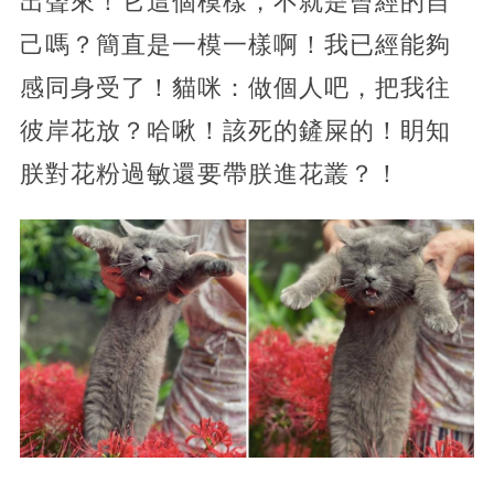
出聲來！它這個模樣，不就是曾經的自
己嗎？簡直是一模一樣啊！我已經能夠
感同身受了！貓咪：做個人吧，把我往
彼岸花放？哈啾！該死的鏟屎的！眀知
朕對花粉過敏還要帶朕進花叢？！