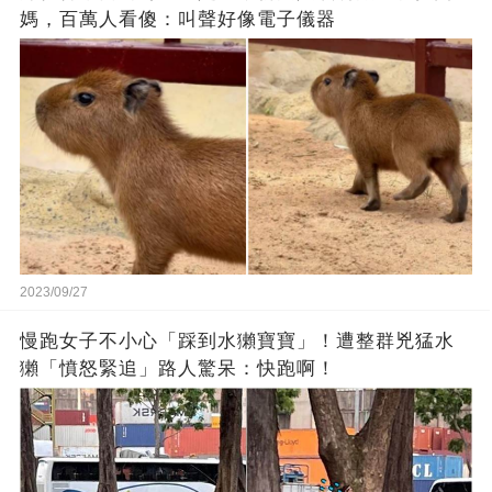
媽，百萬人看傻：叫聲好像電子儀器
2023/09/27
慢跑女子不小心「踩到水獺寶寶」！遭整群兇猛水
獺「憤怒緊追」路人驚呆：快跑啊！