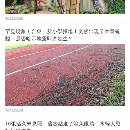
2023/09/26
罕見現象！台東一所小學操場上突然出現了大量蚯
蚓，是否暗示地震即將發生？
2023/09/26
16張活久未見照：藤壺鉆進了鯊魚眼睛，水蛭大戰