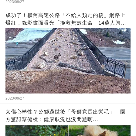
2023/09/27
成功了！橫跨高速公路「不給人類走的橋」網路上
爆紅，錄影畫面曝光「挽救無數生命」14萬人興奮
歡呼
2023/09/27
太傷心轉性？公獅過世後「母獅竟長出鬃毛」 園
方驚訝幫健檢：健康狀況也沒問題啊...