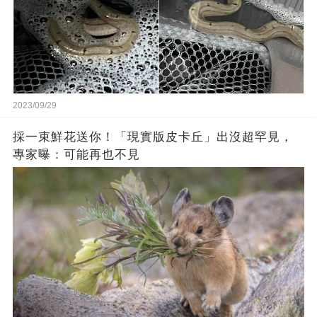
2023/09/29
採一束鮮花送你！「現實版皮卡丘」出沒超罕見，
專家曝：可能再也不見