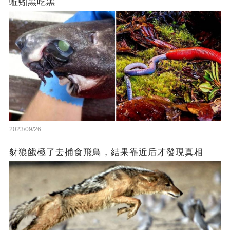
蚯蚓黑吃黑
2023/09/26
豺狼餓極了去捕食飛鳥，結果靠近后才發現真相