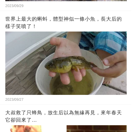
2023/09/29
世界上最大的蝌蚪，體型神似一條小魚，長大后的
樣子笑噴了！
2023/09/27
大叔救了只蜂鳥，放生后以為無緣再見，來年春天
它卻回來了…