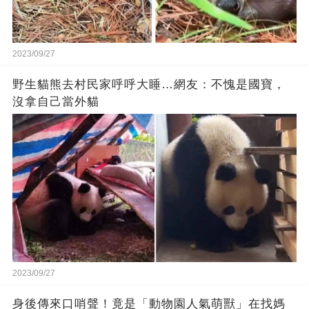
2023/09/27
野生貓熊去村民家呼呼大睡…網友：不愧是國寶，
沒拿自己當外貓
2023/09/27
身後傳來口哨聲！竟是「動物園人氣萌獸」在找媽