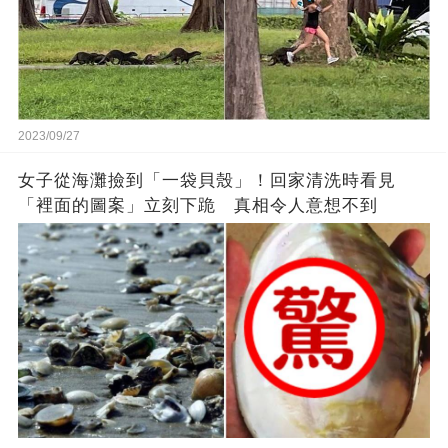
2023/09/27
女子從海灘撿到「一袋貝殼」！回家清洗時看見
「裡面的圖案」立刻下跪 真相令人意想不到