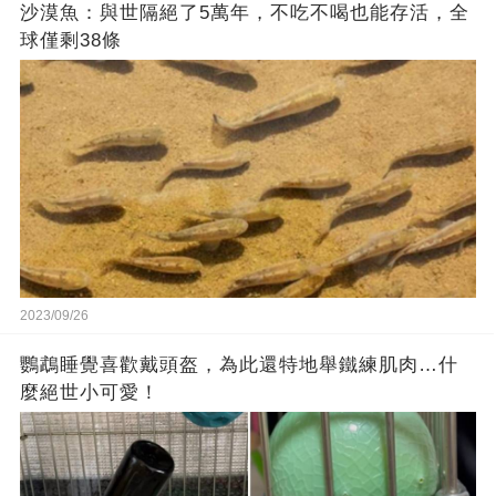
沙漠魚：與世隔絕了5萬年，不吃不喝也能存活，全
球僅剩38條
2023/09/26
鸚鵡睡覺喜歡戴頭盔，為此還特地舉鐵練肌肉…什
麼絕世小可愛！