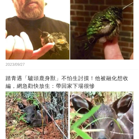
2023/09/27
踏青遇「驢頭鹿身獸」不怕生討摸！他被融化想收
編，網急勸快放生：帶回家下場很慘