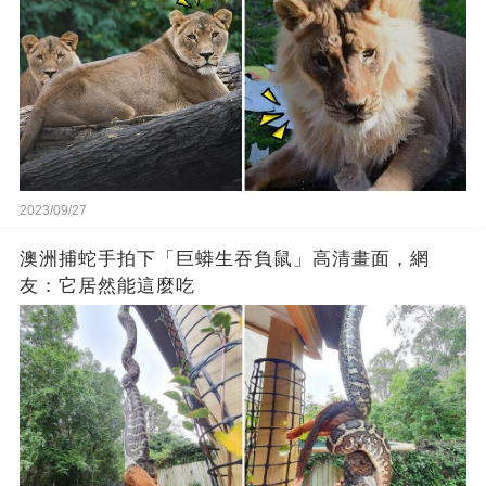
2023/09/27
澳洲捕蛇手拍下「巨蟒生吞負鼠」高清畫面，網
友：它居然能這麼吃