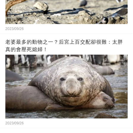
2023/09/26
老婆最多的動物之一？后宮上百交配卻很難：太胖
真的會壓死媳婦！
2023/09/26