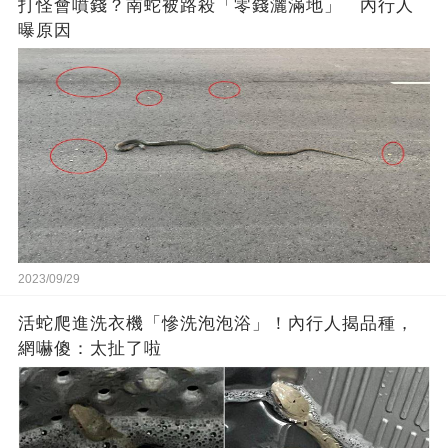
打怪會噴錢？南蛇被路殺「零錢灑滿地」 內行人
曝原因
2023/09/29
活蛇爬進洗衣機「慘洗泡泡浴」！內行人揭品種，
網嚇傻：太扯了啦