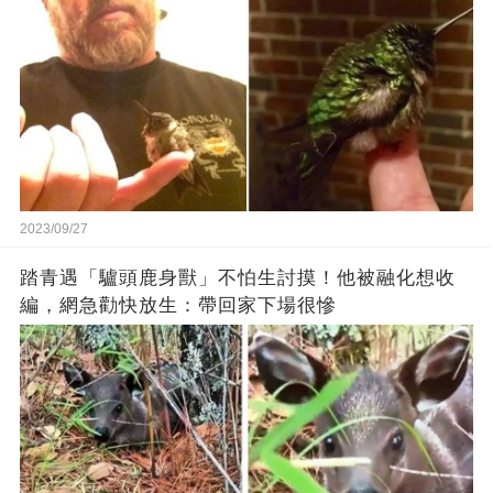
2023/09/27
踏青遇「驢頭鹿身獸」不怕生討摸！他被融化想收
編，網急勸快放生：帶回家下場很慘