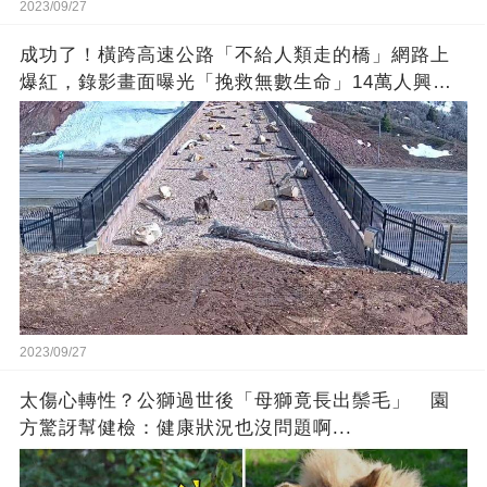
2023/09/27
成功了！橫跨高速公路「不給人類走的橋」網路上
爆紅，錄影畫面曝光「挽救無數生命」14萬人興奮
歡呼
2023/09/27
太傷心轉性？公獅過世後「母獅竟長出鬃毛」 園
方驚訝幫健檢：健康狀況也沒問題啊...