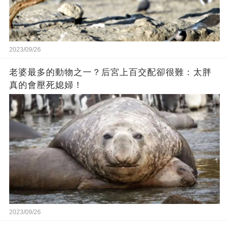
2023/09/26
老婆最多的動物之一？后宮上百交配卻很難：太胖
真的會壓死媳婦！
2023/09/26