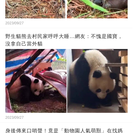
2023/09/27
野生貓熊去村民家呼呼大睡…網友：不愧是國寶，
沒拿自己當外貓
2023/09/27
身後傳來口哨聲！竟是「動物園人氣萌獸」在找媽