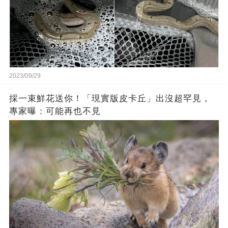
2023/09/29
採一束鮮花送你！「現實版皮卡丘」出沒超罕見，
專家曝：可能再也不見