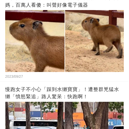
媽，百萬人看傻：叫聲好像電子儀器
2023/09/27
慢跑女子不小心「踩到水獺寶寶」！遭整群兇猛水
獺「憤怒緊追」路人驚呆：快跑啊！