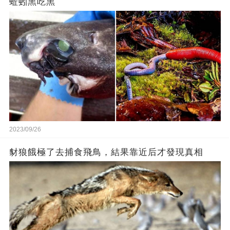
蚯蚓黑吃黑
2023/09/26
豺狼餓極了去捕食飛鳥，結果靠近后才發現真相