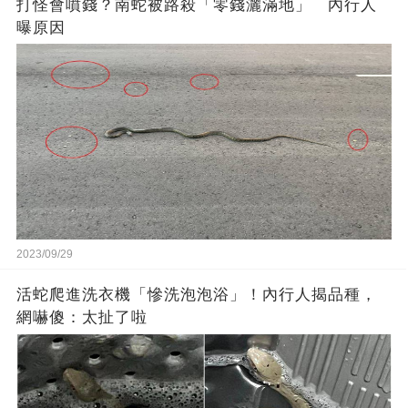
打怪會噴錢？南蛇被路殺「零錢灑滿地」 內行人
曝原因
2023/09/29
活蛇爬進洗衣機「慘洗泡泡浴」！內行人揭品種，
網嚇傻：太扯了啦