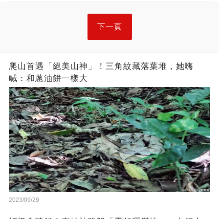
下一頁
爬山首遇「絕美山神」！三角紋藏落葉堆，她嗨
喊：和蔥油餅一樣大
2023/09/29