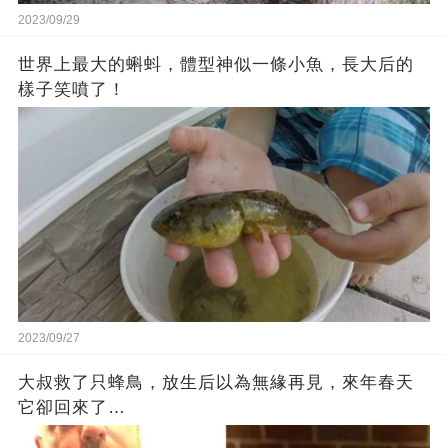
2023/09/29
世界上最大的蝌蚪，體型神似一條小魚，長大后的
樣子笑噴了！
2023/09/27
大叔救了只蜂鳥，放生后以為無緣再見，來年春天
它卻回來了…