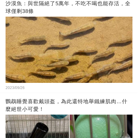
沙漠魚：與世隔絕了5萬年，不吃不喝也能存活，全
球僅剩38條
2023/09/26
鸚鵡睡覺喜歡戴頭盔，為此還特地舉鐵練肌肉…什
麼絕世小可愛！