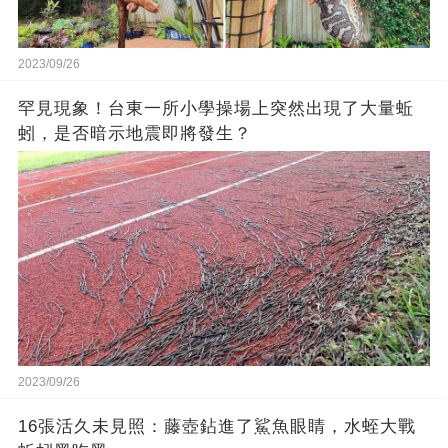
2023/09/26
罕見現象！台東一所小學操場上突然出現了大量蚯
蚓，是否暗示地震即將發生？
2023/09/26
16張活久未見照：藤壺鉆進了鯊魚眼睛，水蛭大戰