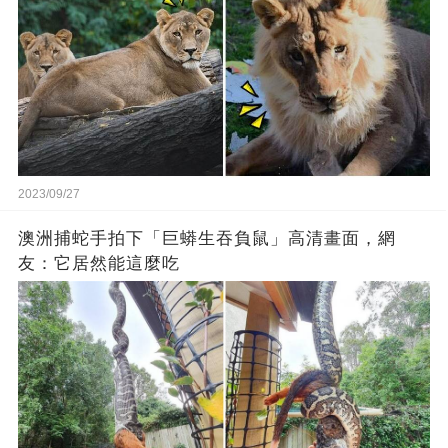
2023/09/27
澳洲捕蛇手拍下「巨蟒生吞負鼠」高清畫面，網
友：它居然能這麼吃