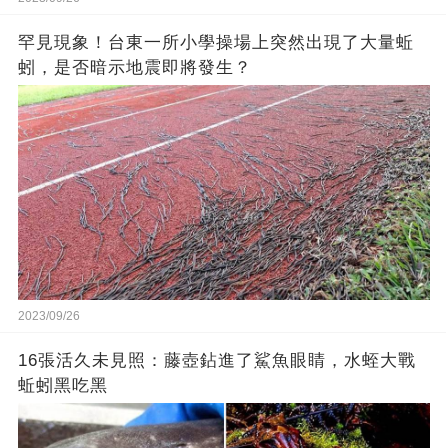
罕見現象！台東一所小學操場上突然出現了大量蚯
蚓，是否暗示地震即將發生？
2023/09/26
16張活久未見照：藤壺鉆進了鯊魚眼睛，水蛭大戰
蚯蚓黑吃黑