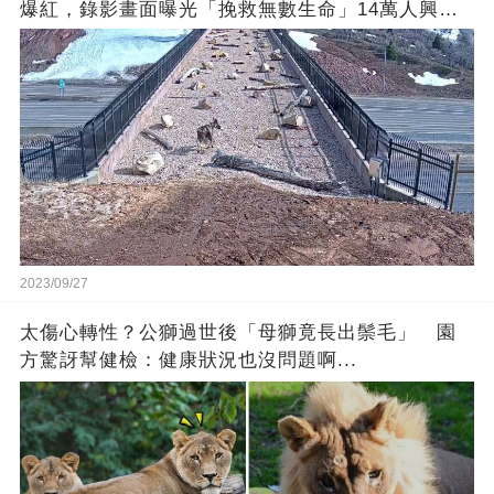
爆紅，錄影畫面曝光「挽救無數生命」14萬人興奮
歡呼
2023/09/27
太傷心轉性？公獅過世後「母獅竟長出鬃毛」 園
方驚訝幫健檢：健康狀況也沒問題啊...