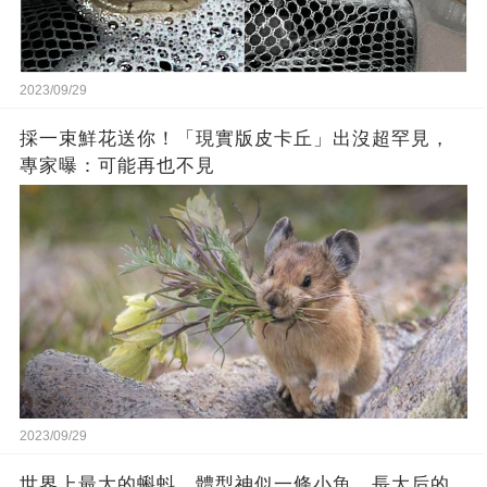
2023/09/29
採一束鮮花送你！「現實版皮卡丘」出沒超罕見，
專家曝：可能再也不見
2023/09/29
世界上最大的蝌蚪，體型神似一條小魚，長大后的