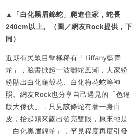
▲「白化黑眉錦蛇」爬進住家，蛇長
240cm以上。（圖／網友Rock提供，下
同）
近期有民眾目擊極稀有「Tiffany藍青
蛇」，臉書掀起一波曬蛇風潮，大家紛
紛貼出白化龜殼花、白化梅花蛇等神
照。網友Rock也分享自己遇見的「色違
版大傢伙」，只見該條蛇有著一身白
皮，抬起頭來露出發亮雙眼，原來牠是
「白化黑眉錦蛇」，罕見程度再度引發