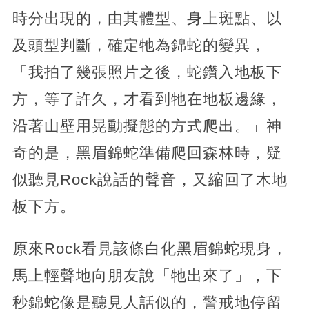
時分出現的，由其體型、身上斑點、以
及頭型判斷，確定牠為錦蛇的變異，
「我拍了幾張照片之後，蛇鑽入地板下
方，等了許久，才看到牠在地板邊緣，
沿著山壁用晃動擬態的方式爬出。」神
奇的是，黑眉錦蛇準備爬回森林時，疑
似聽見Rock說話的聲音，又縮回了木地
板下方。
原來Rock看見該條白化黑眉錦蛇現身，
馬上輕聲地向朋友說「牠出來了」，下
秒錦蛇像是聽見人話似的，警戒地停留