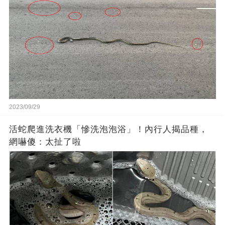
2023/09/29
活蛇爬進洗衣機「慘洗泡泡浴」！內行人揭品種，
網嚇傻：太扯了啦