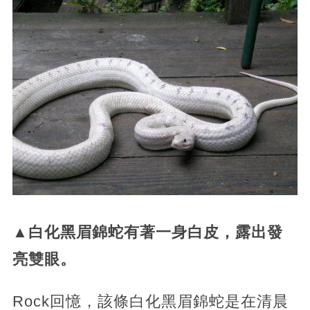
▲白化黑眉錦蛇有著一身白皮，露出發
亮雙眼。
Rock回憶，該條白化黑眉錦蛇是在清晨