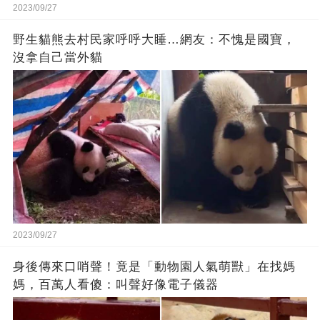
2023/09/27
野生貓熊去村民家呼呼大睡…網友：不愧是國寶，
沒拿自己當外貓
2023/09/27
身後傳來口哨聲！竟是「動物園人氣萌獸」在找媽
媽，百萬人看傻：叫聲好像電子儀器