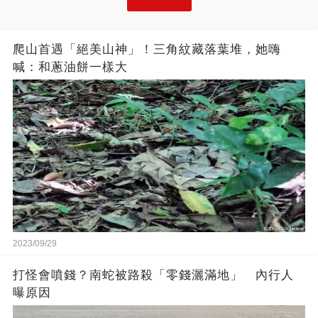
爬山首遇「絕美山神」！三角紋藏落葉堆，她嗨
喊：和蔥油餅一樣大
2023/09/29
打怪會噴錢？南蛇被路殺「零錢灑滿地」 內行人
曝原因