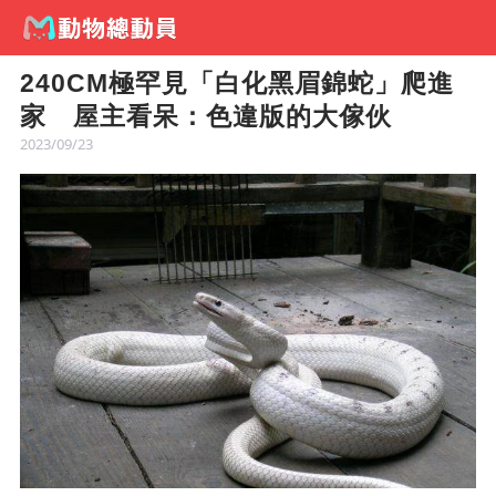
240CM極罕見「白化黑眉錦蛇」爬進
家 屋主看呆：色違版的大傢伙
2023/09/23