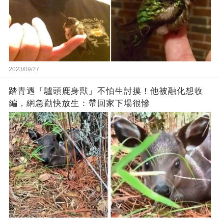
2023/09/27
踏青遇「驢頭鹿身獸」不怕生討摸！他被融化想收
編，網急勸快放生：帶回家下場很慘