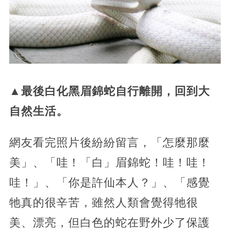
▲最後白化黑眉錦蛇自行離開，回到大
自然生活。
網友看完照片後紛紛留言，「怎麼那麼
美」、「哇！「白」眉錦蛇！哇！哇！
哇！」、「你是許仙本人？」、「感覺
牠真的很辛苦，雖然人類會覺得牠很
美、漂亮，但白色的蛇在野外少了保護