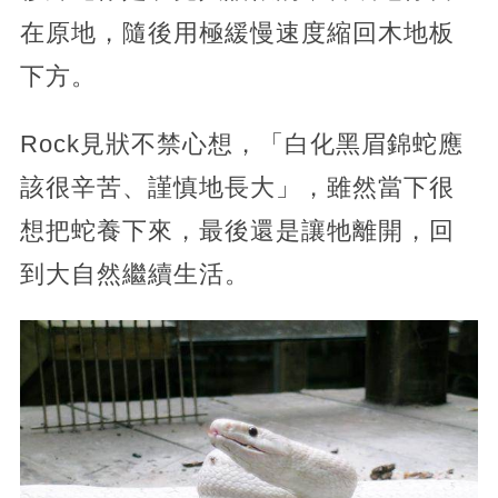
在原地，隨後用極緩慢速度縮回木地板
下方。
Rock見狀不禁心想，「白化黑眉錦蛇應
該很辛苦、謹慎地長大」，雖然當下很
想把蛇養下來，最後還是讓牠離開，回
到大自然繼續生活。