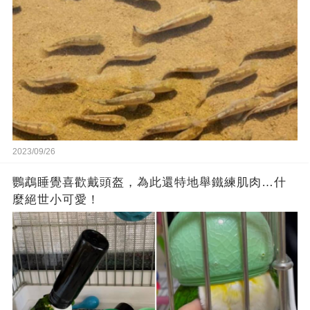
2023/09/26
鸚鵡睡覺喜歡戴頭盔，為此還特地舉鐵練肌肉…什
麼絕世小可愛！