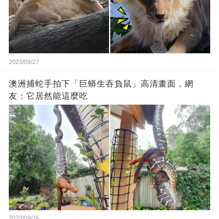
2023/09/27
澳洲捕蛇手拍下「巨蟒生吞負鼠」高清畫面，網
友：它居然能這麼吃
2023/09/26