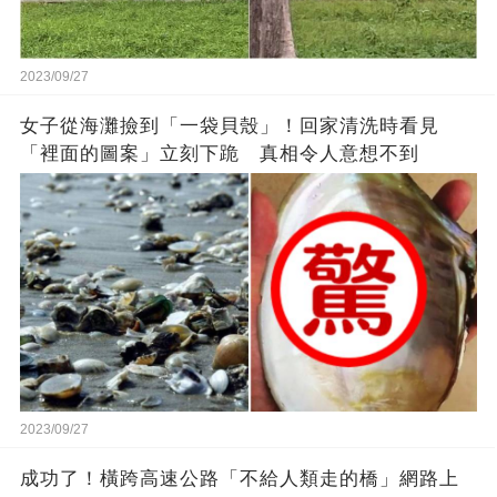
2023/09/27
女子從海灘撿到「一袋貝殼」！回家清洗時看見
「裡面的圖案」立刻下跪 真相令人意想不到
2023/09/27
成功了！橫跨高速公路「不給人類走的橋」網路上