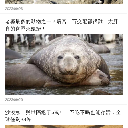
2023/09/26
老婆最多的動物之一？后宮上百交配卻很難：太胖
真的會壓死媳婦！
2023/09/26
沙漠魚：與世隔絕了5萬年，不吃不喝也能存活，全
球僅剩38條