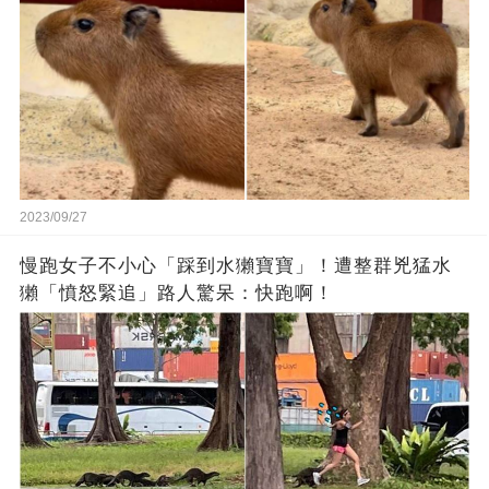
2023/09/27
慢跑女子不小心「踩到水獺寶寶」！遭整群兇猛水
獺「憤怒緊追」路人驚呆：快跑啊！