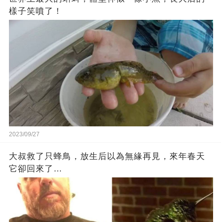
樣子笑噴了！
2023/09/27
大叔救了只蜂鳥，放生后以為無緣再見，來年春天
它卻回來了…