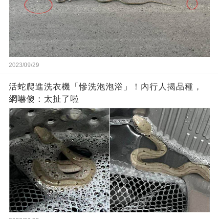
2023/09/29
活蛇爬進洗衣機「慘洗泡泡浴」！內行人揭品種，
網嚇傻：太扯了啦