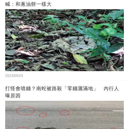
喊：和蔥油餅一樣大
2023/09/29
打怪會噴錢？南蛇被路殺「零錢灑滿地」 內行人
曝原因