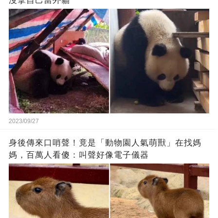
沒拿自己當外貓
2023/09/27
身後傳來口哨聲！竟是「動物園人氣萌獸」在找媽
媽，百萬人看傻：叫聲好像電子儀器