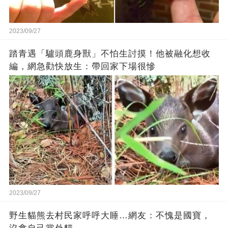
2023/09/27
踏青遇「驢頭鹿身獸」不怕生討摸！他被融化想收
編，網急勸快放生：帶回家下場很慘
2023/09/27
野生貓熊去村民家呼呼大睡…網友：不愧是國寶，