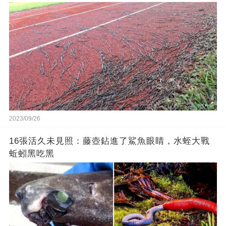
2023/09/26
16張活久未見照：藤壺鉆進了鯊魚眼睛，水蛭大戰
蚯蚓黑吃黑