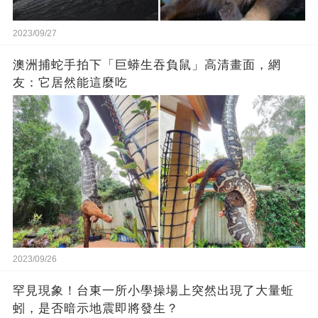
2023/09/27
澳洲捕蛇手拍下「巨蟒生吞負鼠」高清畫面，網
友：它居然能這麼吃
2023/09/26
罕見現象！台東一所小學操場上突然出現了大量蚯
蚓，是否暗示地震即將發生？