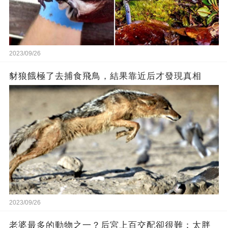
2023/09/26
豺狼餓極了去捕食飛鳥，結果靠近后才發現真相
2023/09/26
老婆最多的動物之一？后宮上百交配卻很難：太胖