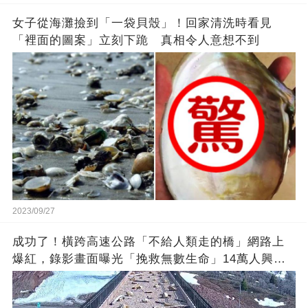
女子從海灘撿到「一袋貝殼」！回家清洗時看見
「裡面的圖案」立刻下跪 真相令人意想不到
2023/09/27
成功了！橫跨高速公路「不給人類走的橋」網路上
爆紅，錄影畫面曝光「挽救無數生命」14萬人興奮
歡呼