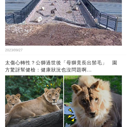
2023/09/27
太傷心轉性？公獅過世後「母獅竟長出鬃毛」 園
方驚訝幫健檢：健康狀況也沒問題啊...