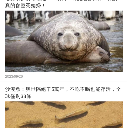
真的會壓死媳婦！
2023/09/26
沙漠魚：與世隔絕了5萬年，不吃不喝也能存活，全
球僅剩38條