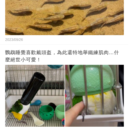
2023/09/26
鸚鵡睡覺喜歡戴頭盔，為此還特地舉鐵練肌肉…什
麼絕世小可愛！