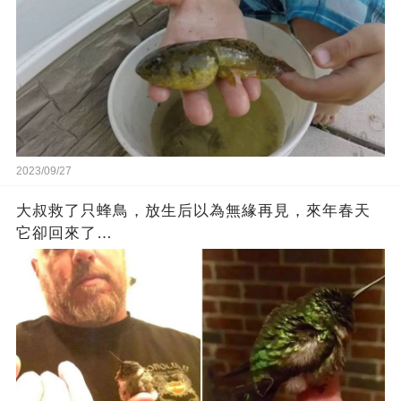
2023/09/27
大叔救了只蜂鳥，放生后以為無緣再見，來年春天
它卻回來了…