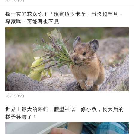
2023/09/29
採一束鮮花送你！「現實版皮卡丘」出沒超罕見，
專家曝：可能再也不見
2023/09/29
世界上最大的蝌蚪，體型神似一條小魚，長大后的
樣子笑噴了！