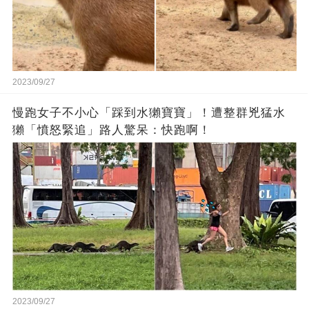
2023/09/27
慢跑女子不小心「踩到水獺寶寶」！遭整群兇猛水
獺「憤怒緊追」路人驚呆：快跑啊！
2023/09/27