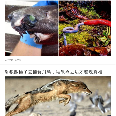
2023/09/26
豺狼餓極了去捕食飛鳥，結果靠近后才發現真相