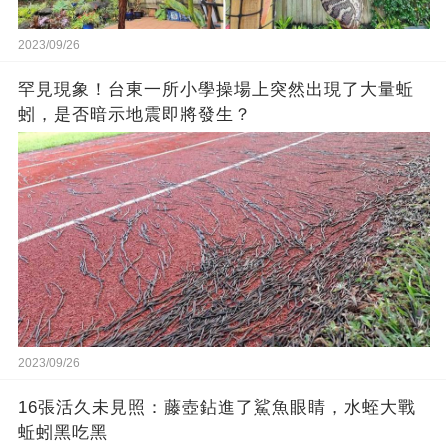
2023/09/26
罕見現象！台東一所小學操場上突然出現了大量蚯
蚓，是否暗示地震即將發生？
2023/09/26
16張活久未見照：藤壺鉆進了鯊魚眼睛，水蛭大戰
蚯蚓黑吃黑