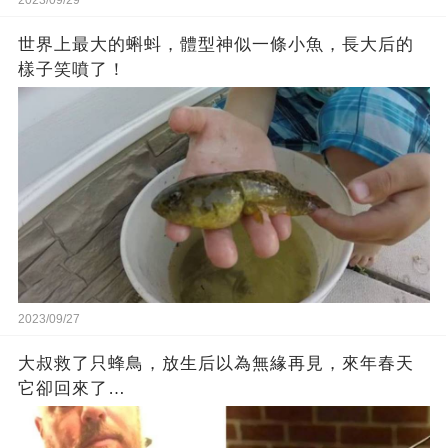
2023/09/29
世界上最大的蝌蚪，體型神似一條小魚，長大后的
樣子笑噴了！
2023/09/27
大叔救了只蜂鳥，放生后以為無緣再見，來年春天
它卻回來了…