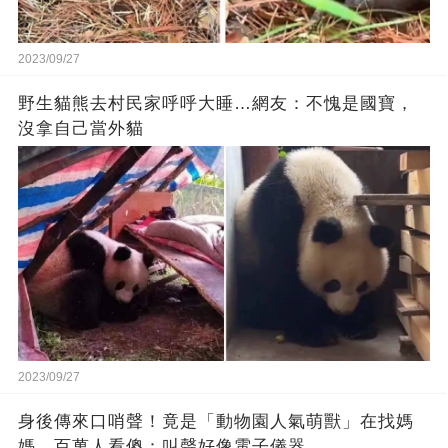
2023/09/27
野生貓熊去村民家呼呼大睡…網友：不愧是國寶，
沒拿自己當外貓
2023/09/27
身後傳來口哨聲！竟是「動物園人氣萌獸」在找媽
媽，百萬人看傻：叫聲好像電子儀器