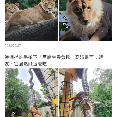
2023/09/27
澳洲捕蛇手拍下「巨蟒生吞負鼠」高清畫面，網
友：它居然能這麼吃