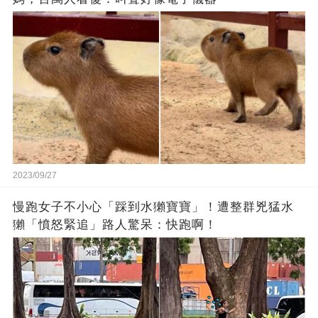
2023/09/27
慢跑女子不小心「踩到水獺寶寶」！遭整群兇猛水
獺「憤怒緊追」路人驚呆：快跑啊！