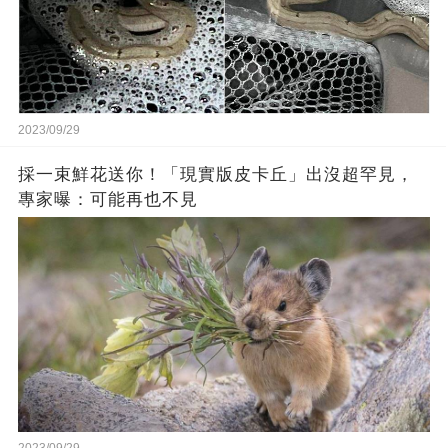
2023/09/29
採一束鮮花送你！「現實版皮卡丘」出沒超罕見，
專家曝：可能再也不見