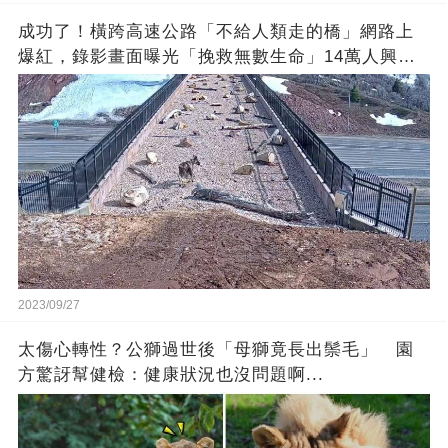
成功了！橫跨高速公路「不給人類走的橋」網路上
爆紅，錄影畫面曝光「挽救無數生命」14萬人興奮
歡呼
2023/09/27
太傷心轉性？公獅過世後「母獅竟長出鬃毛」 園
方驚訝幫健檢：健康狀況也沒問題啊...