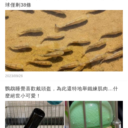
球僅剩38條
2023/09/26
鸚鵡睡覺喜歡戴頭盔，為此還特地舉鐵練肌肉…什
麼絕世小可愛！