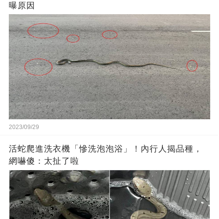
曝原因
2023/09/29
活蛇爬進洗衣機「慘洗泡泡浴」！內行人揭品種，
網嚇傻：太扯了啦