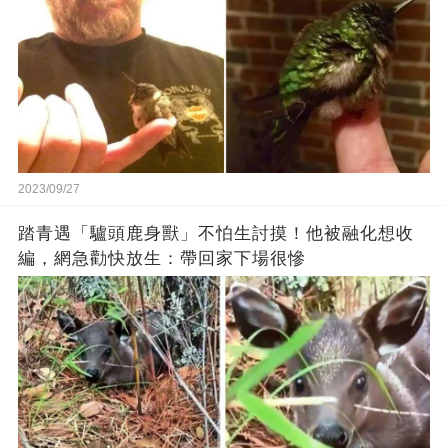
2023/09/27
踏青遇「驢頭鹿身獸」不怕生討摸！他被融化想收
編，網急勸快放生：帶回家下場很慘