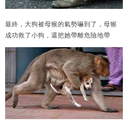
最終，大狗被母猴的氣勢嚇到了，母猴
成功救了小狗，還把她帶離危險地帶