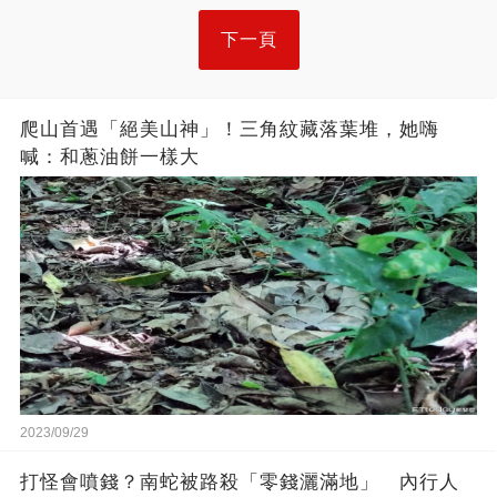
下一頁
爬山首遇「絕美山神」！三角紋藏落葉堆，她嗨
喊：和蔥油餅一樣大
2023/09/29
打怪會噴錢？南蛇被路殺「零錢灑滿地」 內行人