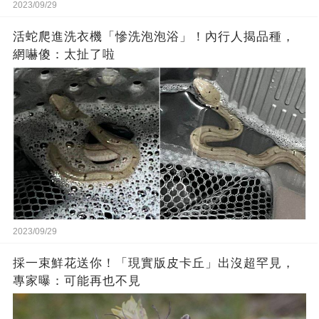
2023/09/29
活蛇爬進洗衣機「慘洗泡泡浴」！內行人揭品種，
網嚇傻：太扯了啦
2023/09/29
採一束鮮花送你！「現實版皮卡丘」出沒超罕見，
專家曝：可能再也不見