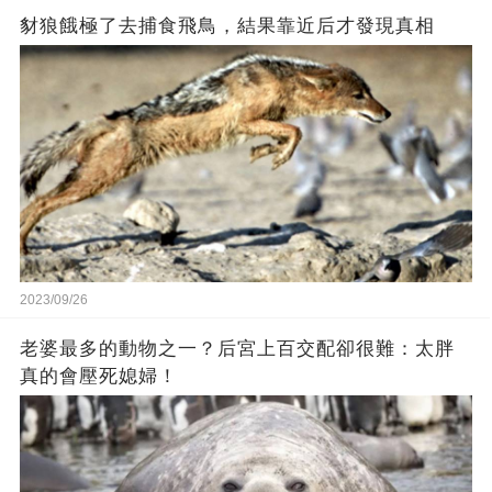
豺狼餓極了去捕食飛鳥，結果靠近后才發現真相
2023/09/26
老婆最多的動物之一？后宮上百交配卻很難：太胖
真的會壓死媳婦！