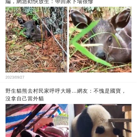
編，網急勸快放生：帶回家下場很慘
2023/09/27
野生貓熊去村民家呼呼大睡…網友：不愧是國寶，
沒拿自己當外貓