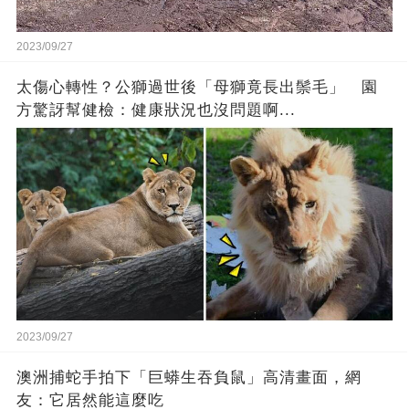
2023/09/27
太傷心轉性？公獅過世後「母獅竟長出鬃毛」 園
方驚訝幫健檢：健康狀況也沒問題啊...
2023/09/27
澳洲捕蛇手拍下「巨蟒生吞負鼠」高清畫面，網
友：它居然能這麼吃