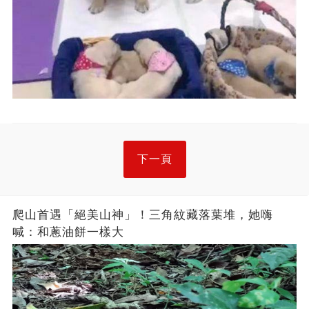
下一頁
爬山首遇「絕美山神」！三角紋藏落葉堆，她嗨
喊：和蔥油餅一樣大