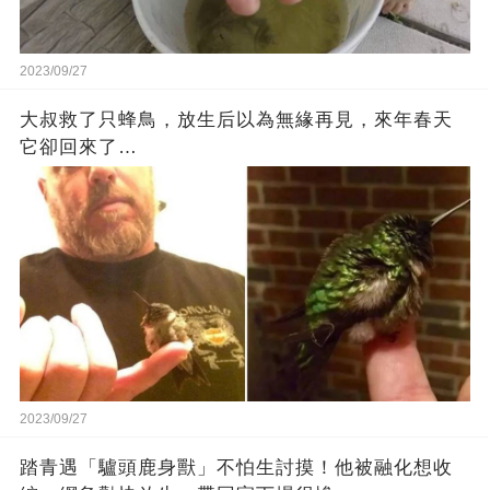
2023/09/27
大叔救了只蜂鳥，放生后以為無緣再見，來年春天
它卻回來了…
2023/09/27
踏青遇「驢頭鹿身獸」不怕生討摸！他被融化想收