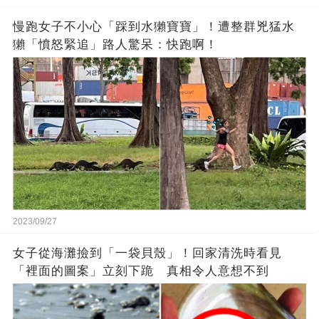
慢跑女子不小心「踩到水獺寶寶」！遭整群兇猛水
獺「憤怒緊追」路人驚呆：快跑啊！
2023/09/27
女子從海灘撿到「一袋貝殼」！回家清洗時看見
「裡面的圖案」立刻下跪 真相令人意想不到