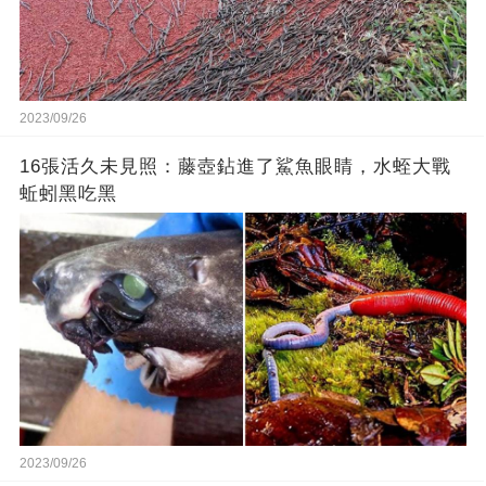
2023/09/26
16張活久未見照：藤壺鉆進了鯊魚眼睛，水蛭大戰
蚯蚓黑吃黑
2023/09/26