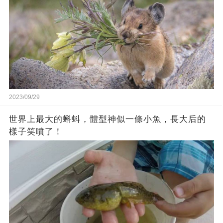
2023/09/29
世界上最大的蝌蚪，體型神似一條小魚，長大后的
樣子笑噴了！