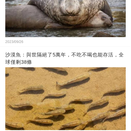
2023/09/26
沙漠魚：與世隔絕了5萬年，不吃不喝也能存活，全
球僅剩38條