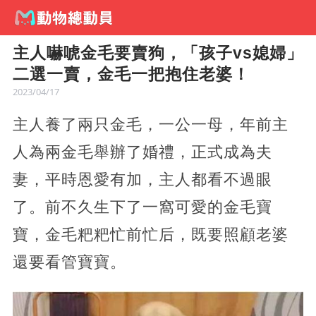
主人嚇唬金毛要賣狗，「孩子vs媳婦」
二選一賣，金毛一把抱住老婆！
2023/04/17
主人養了兩只金毛，一公一母，年前主
人為兩金毛舉辦了婚禮，正式成為夫
妻，平時恩愛有加，主人都看不過眼
了。前不久生下了一窩可愛的金毛寶
寶，金毛粑粑忙前忙后，既要照顧老婆
還要看管寶寶。