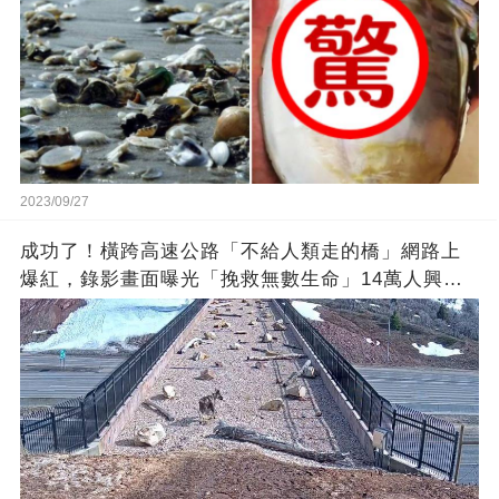
2023/09/27
成功了！橫跨高速公路「不給人類走的橋」網路上
爆紅，錄影畫面曝光「挽救無數生命」14萬人興奮
歡呼