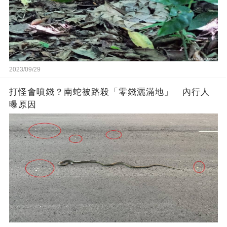
2023/09/29
打怪會噴錢？南蛇被路殺「零錢灑滿地」 內行人
曝原因