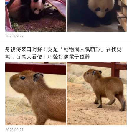
2023/09/27
身後傳來口哨聲！竟是「動物園人氣萌獸」在找媽
媽，百萬人看傻：叫聲好像電子儀器
2023/09/27