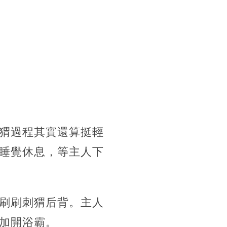
猬過程其實還算挺輕
睡覺休息，等主人下
刷刷刺猬后背。主人
加開浴霸。