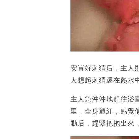
安置好刺猬后，主人
人想起刺猬還在熱水
主人急沖沖地趕往浴
里，全身通紅，感覺
動后，趕緊把抱出來