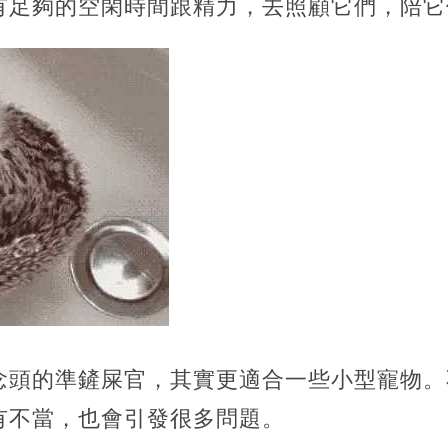
有足夠的空閑時間跟精力，去照顧它們，陪它
念頭的準鏟屎官，其實更適合一些小型寵物。
有不當，也會引發很多問題。