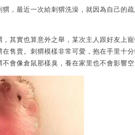
刺猬，最近一次給刺猬洗澡，就因為自己的疏
猬，其實也算意外之舉，某次主人跟好友上寵
猬在售賣。刺猬模樣非常可愛，抱在手里十分
猬不會像倉鼠那樣臭，養在家里也不會影響空