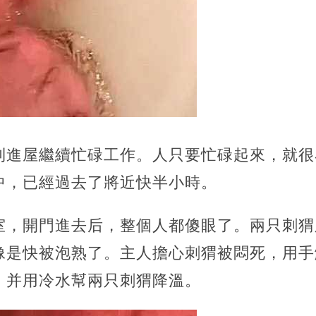
則進屋繼續忙碌工作。人只要忙碌起來，就很
中，已經過去了將近快半小時。
室，開門進去后，整個人都傻眼了。兩只刺猬
像是快被泡熟了。主人擔心刺猬被悶死，用手
，并用冷水幫兩只刺猬降溫。