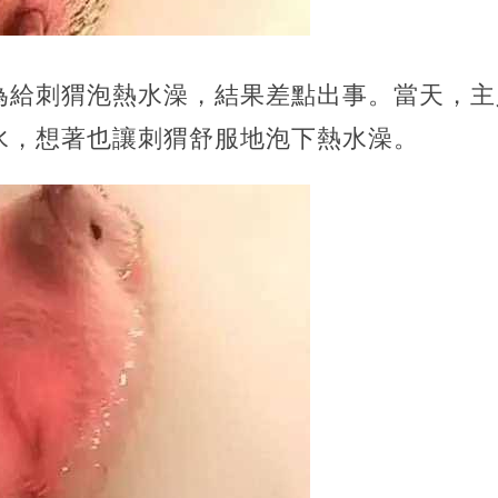
為給刺猬泡熱水澡，結果差點出事。當天，主
水，想著也讓刺猬舒服地泡下熱水澡。