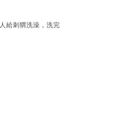
人給刺猬洗澡，洗完