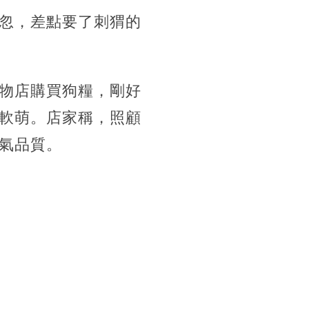
忽，差點要了刺猬的
物店購買狗糧，剛好
軟萌。店家稱，照顧
氣品質。