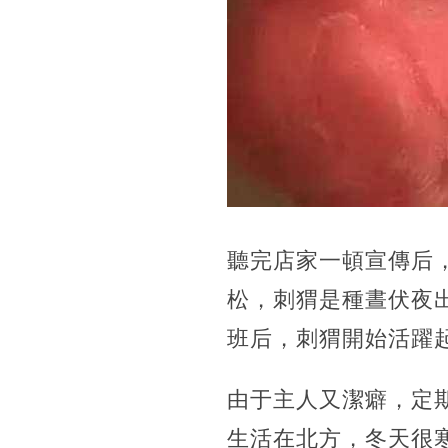
聽完店家一頓宣傳后
松，刺猬是種晝伏夜
班后，刺猬開始活躍
由于主人又潔癖，定
生活在北方，冬天很