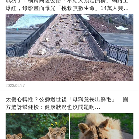
成功了！橫跨高速公路「不給人類走的橋」網路上
爆紅，錄影畫面曝光「挽救無數生命」14萬人興奮
歡呼
2023/09/27
太傷心轉性？公獅過世後「母獅竟長出鬃毛」 園
方驚訝幫健檢：健康狀況也沒問題啊...