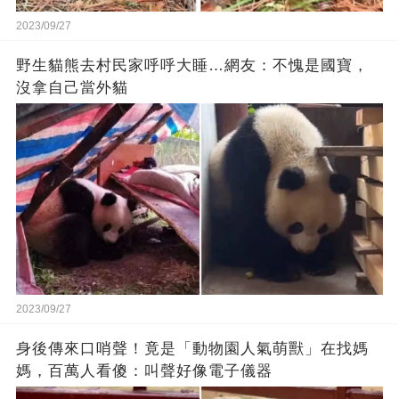
2023/09/27
野生貓熊去村民家呼呼大睡…網友：不愧是國寶，
沒拿自己當外貓
2023/09/27
身後傳來口哨聲！竟是「動物園人氣萌獸」在找媽
媽，百萬人看傻：叫聲好像電子儀器