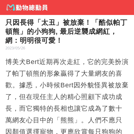
只因長得「太丑」被放棄！「酷似帕丁
頓熊」的小狗狗, 最后逆襲成網紅，
網：明明很可愛！
2023/05/26
博美犬Bert近期再次走紅，它的完美扮演
了帕丁頓熊的形象贏得了大量網友的喜
歡。據悉，小時候Bert因外貌怪異被放棄
了，但在現任主人的精心照顧下成功成
長，而它獨特的長相也讓它成為了數十
萬網友心目中的「熊熊」。人們不應只
因顏值選擇寵物，更應欣賞每只狗狗的