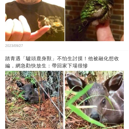
2023/09/27
踏青遇「驢頭鹿身獸」不怕生討摸！他被融化想收
編，網急勸快放生：帶回家下場很慘