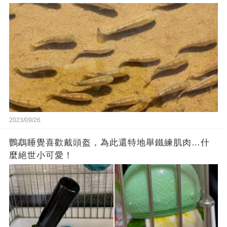
2023/09/26
鸚鵡睡覺喜歡戴頭盔，為此還特地舉鐵練肌肉…什
麼絕世小可愛！