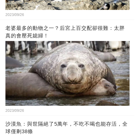
2023/09/26
老婆最多的動物之一？后宮上百交配卻很難：太胖
真的會壓死媳婦！
2023/09/26
沙漠魚：與世隔絕了5萬年，不吃不喝也能存活，全
球僅剩38條