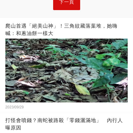
下一頁
爬山首遇「絕美山神」！三角紋藏落葉堆，她嗨
喊：和蔥油餅一樣大
2023/09/29
打怪會噴錢？南蛇被路殺「零錢灑滿地」 內行人
曝原因