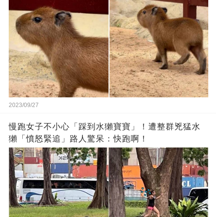
2023/09/27
慢跑女子不小心「踩到水獺寶寶」！遭整群兇猛水
獺「憤怒緊追」路人驚呆：快跑啊！