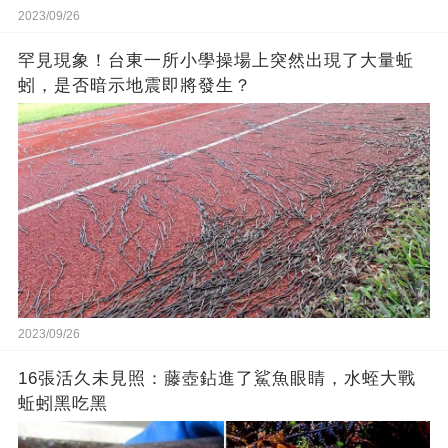
2023/09/26
罕見現象！台東一所小學操場上突然出現了大量蚯
蚓，是否暗示地震即將發生？
2023/09/26
16張活久未見照：藤壺鉆進了鯊魚眼睛，水蛭大戰
蚯蚓黑吃黑