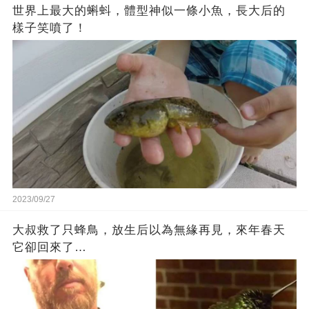
世界上最大的蝌蚪，體型神似一條小魚，長大后的
樣子笑噴了！
2023/09/27
大叔救了只蜂鳥，放生后以為無緣再見，來年春天
它卻回來了…