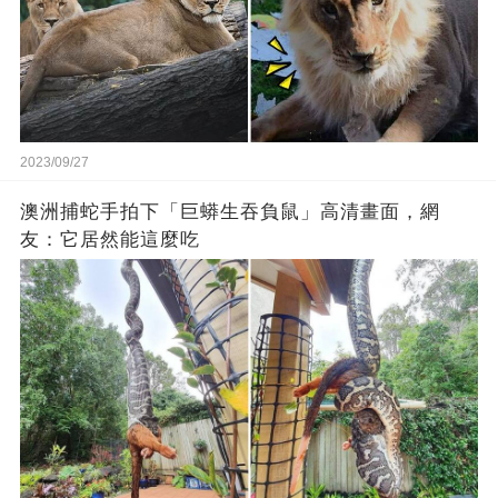
2023/09/27
澳洲捕蛇手拍下「巨蟒生吞負鼠」高清畫面，網
友：它居然能這麼吃