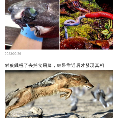
2023/09/26
豺狼餓極了去捕食飛鳥，結果靠近后才發現真相