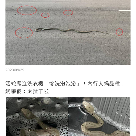
2023/09/29
活蛇爬進洗衣機「慘洗泡泡浴」！內行人揭品種，
網嚇傻：太扯了啦