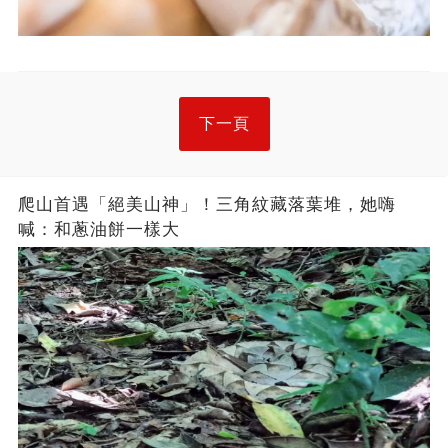
下一頁
爬山首遇「絕美山神」！三角紋藏落葉堆，她嗨
喊：和蔥油餅一樣大