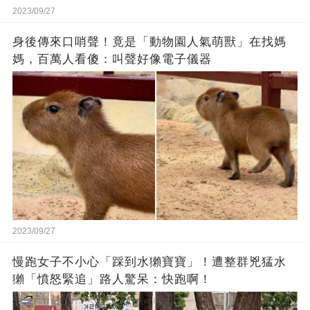
2023/09/27
身後傳來口哨聲！竟是「動物園人氣萌獸」在找媽
媽，百萬人看傻：叫聲好像電子儀器
2023/09/27
慢跑女子不小心「踩到水獺寶寶」！遭整群兇猛水
獺「憤怒緊追」路人驚呆：快跑啊！