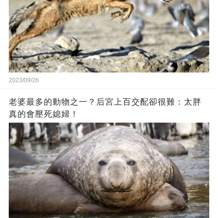
2023/09/26
老婆最多的動物之一？后宮上百交配卻很難：太胖
真的會壓死媳婦！