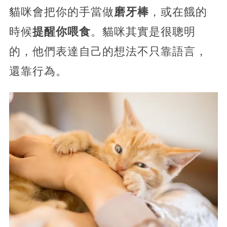
貓咪會把你的手當做
磨牙棒
，或在餓的
時候
提醒你喂食
。貓咪其實是很聰明
的，他們表達自己的想法不只靠語言，
還靠行為。