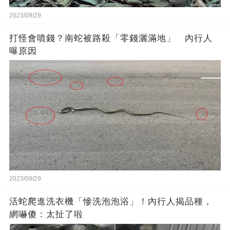
2023/09/29
打怪會噴錢？南蛇被路殺「零錢灑滿地」 內行人
曝原因
2023/09/29
活蛇爬進洗衣機「慘洗泡泡浴」！內行人揭品種，
網嚇傻：太扯了啦