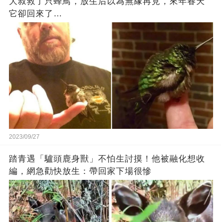
大叔救了只蜂鳥，放生后以為無緣再見，來年春天
它卻回來了…
2023/09/27
踏青遇「驢頭鹿身獸」不怕生討摸！他被融化想收
編，網急勸快放生：帶回家下場很慘