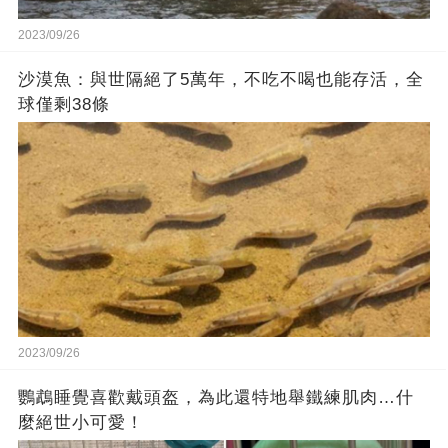
2023/09/26
沙漠魚：與世隔絕了5萬年，不吃不喝也能存活，全
球僅剩38條
2023/09/26
鸚鵡睡覺喜歡戴頭盔，為此還特地舉鐵練肌肉…什
麼絕世小可愛！