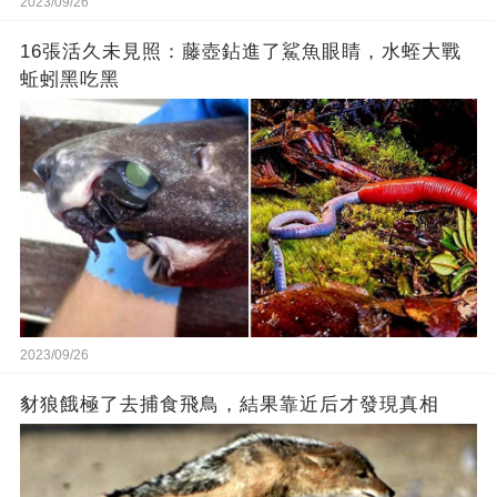
2023/09/26
16張活久未見照：藤壺鉆進了鯊魚眼睛，水蛭大戰
蚯蚓黑吃黑
2023/09/26
豺狼餓極了去捕食飛鳥，結果靠近后才發現真相