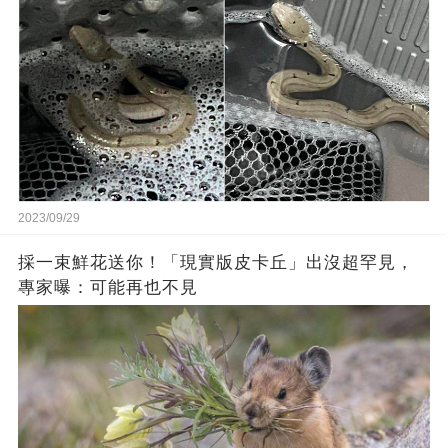
2023/09/29
採一束鮮花送你！「現實版皮卡丘」出沒超罕見，
專家曝：可能再也不見