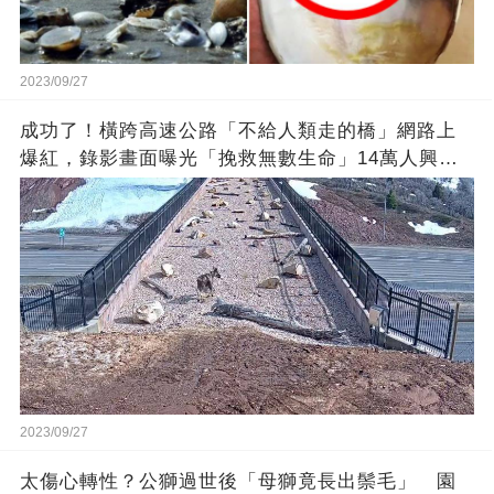
2023/09/27
成功了！橫跨高速公路「不給人類走的橋」網路上
爆紅，錄影畫面曝光「挽救無數生命」14萬人興奮
歡呼
2023/09/27
太傷心轉性？公獅過世後「母獅竟長出鬃毛」 園