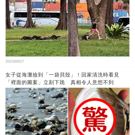
2023/09/27
女子從海灘撿到「一袋貝殼」！回家清洗時看見
「裡面的圖案」立刻下跪 真相令人意想不到