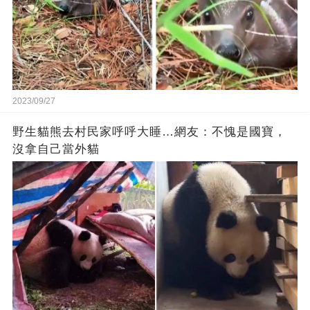
2023/09/27
野生貓熊去村民家呼呼大睡…網友：不愧是國寶，
沒拿自己當外貓