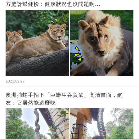
方驚訝幫健檢：健康狀況也沒問題啊...
2023/09/27
澳洲捕蛇手拍下「巨蟒生吞負鼠」高清畫面，網
友：它居然能這麼吃