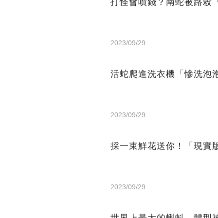
打怪會噴錢？南蛇被路殺
2023/09/29
活蛇爬進洗衣機「慘洗泡
2023/09/29
採一束鮮花送你！「現實
2023/09/29