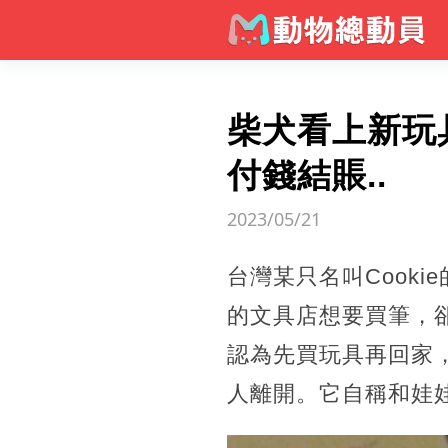
柴犬看上新玩
付錢結賬..
2023/05/21
台灣某只名叫Cook
的文具店想要買筆，卻發
認為先買玩具再回家，
人離開。它自稱和娃