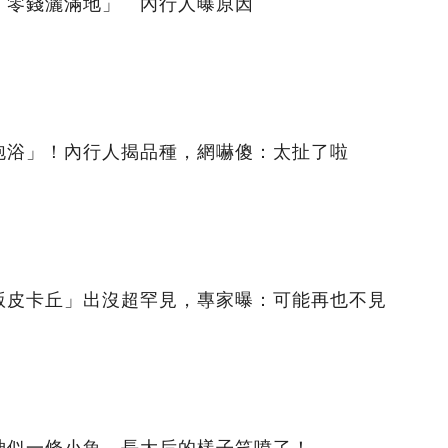
「零錢灑滿地」 內行人曝原因
泡浴」！內行人揭品種，網嚇傻：太扯了啦
版皮卡丘」出沒超罕見，專家曝：可能再也不見