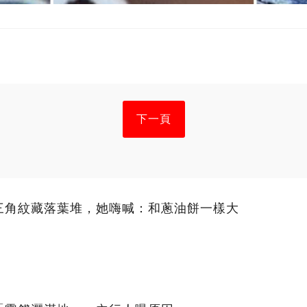
下一頁
三角紋藏落葉堆，她嗨喊：和蔥油餅一樣大