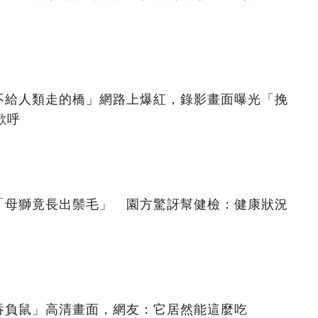
不給人類走的橋」網路上爆紅，錄影畫面曝光「挽
歡呼
「母獅竟長出鬃毛」 園方驚訝幫健檢：健康狀況
吞負鼠」高清畫面，網友：它居然能這麼吃