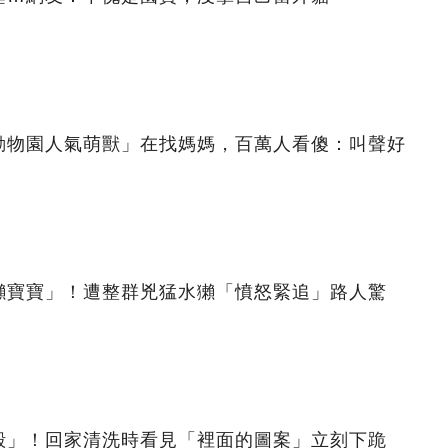
動物園人氣萌獸」在找媽媽，百萬人看傻：叫聲好
獺寶寶」！遭整群兇猛水獺「憤怒緊追」路人驚
殼」！回家清洗時看見「裡面的圖案」立刻下跪