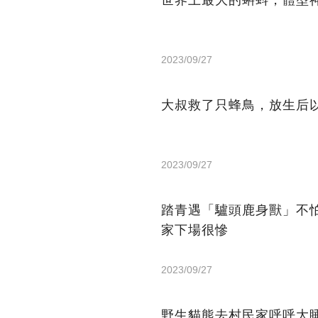
世界上最大的蝌蚪，體型
2023/09/27
大叔救了只蜂鳥，放生后
2023/09/27
踏青遇「驢頭鹿身獸」不
家下場很慘
2023/09/27
野生貓熊去村民家呼呼大