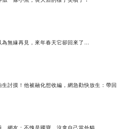
神似一條小魚，長大后的樣子笑噴了！
以為無緣再見，來年春天它卻回來了…
怕生討摸！他被融化想收編，網急勸快放生：帶回
睡…網友：不愧是國寶，沒拿自己當外貓