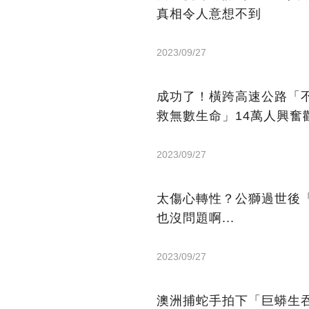
真相令人意想不到
2023/09/27
成功了！橫跨高速公路「
救無數生命」14萬人興奮
2023/09/27
太傷心轉性？公獅過世後
也沒問題啊...
2023/09/27
澳洲捕蛇手拍下「巨蟒生