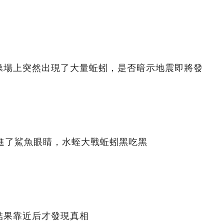
操場上突然出現了大量蚯蚓，是否暗示地震即將發
鉆進了鯊魚眼睛，水蛭大戰蚯蚓黑吃黑
結果靠近后才發現真相