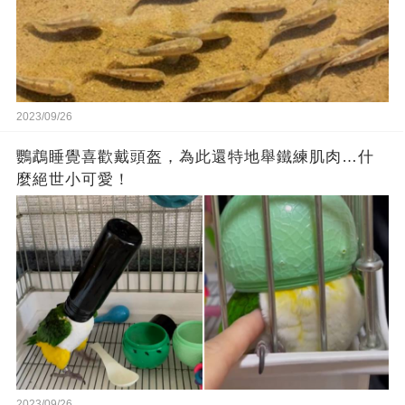
2023/09/26
鸚鵡睡覺喜歡戴頭盔，為此還特地舉鐵練肌肉…什
麼絕世小可愛！
2023/09/26