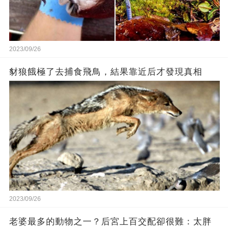
2023/09/26
豺狼餓極了去捕食飛鳥，結果靠近后才發現真相
2023/09/26
老婆最多的動物之一？后宮上百交配卻很難：太胖