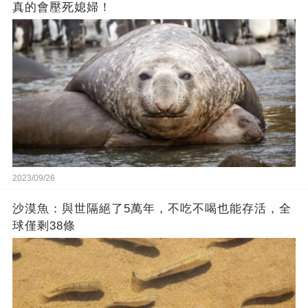
真的會壓死媳婦！
2023/09/26
沙漠魚：與世隔絕了5萬年，不吃不喝也能存活，全
球僅剩38條