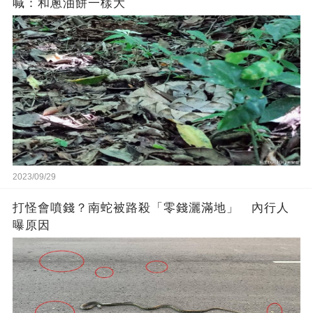
喊：和蔥油餅一樣大
2023/09/29
打怪會噴錢？南蛇被路殺「零錢灑滿地」 內行人
曝原因