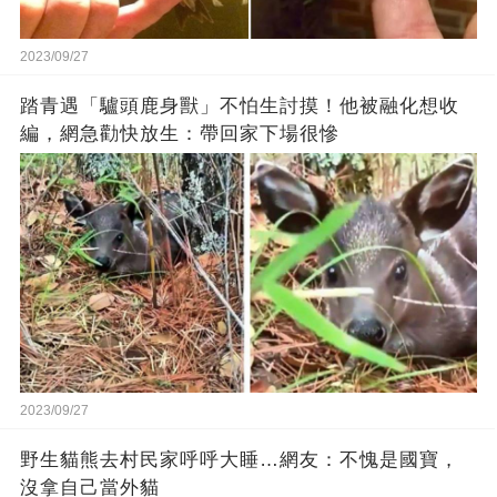
2023/09/27
踏青遇「驢頭鹿身獸」不怕生討摸！他被融化想收
編，網急勸快放生：帶回家下場很慘
2023/09/27
野生貓熊去村民家呼呼大睡…網友：不愧是國寶，
沒拿自己當外貓