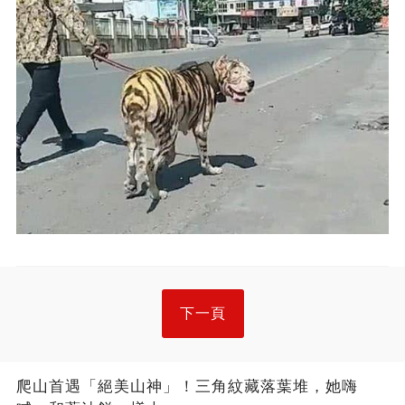
下一頁
爬山首遇「絕美山神」！三角紋藏落葉堆，她嗨