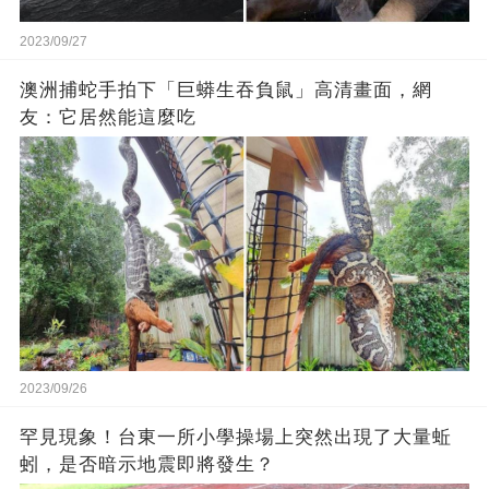
2023/09/27
澳洲捕蛇手拍下「巨蟒生吞負鼠」高清畫面，網
友：它居然能這麼吃
2023/09/26
罕見現象！台東一所小學操場上突然出現了大量蚯
蚓，是否暗示地震即將發生？