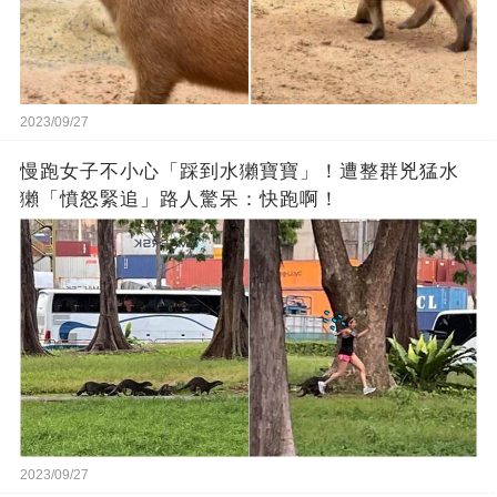
2023/09/27
慢跑女子不小心「踩到水獺寶寶」！遭整群兇猛水
獺「憤怒緊追」路人驚呆：快跑啊！
2023/09/27