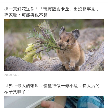
採一束鮮花送你！「現實版皮卡丘」出沒超罕見，
專家曝：可能再也不見
2023/09/29
世界上最大的蝌蚪，體型神似一條小魚，長大后的
樣子笑噴了！