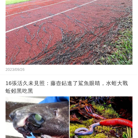
2023/09/26
16張活久未見照：藤壺鉆進了鯊魚眼睛，水蛭大戰
蚯蚓黑吃黑