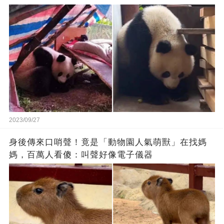
2023/09/27
身後傳來口哨聲！竟是「動物園人氣萌獸」在找媽
媽，百萬人看傻：叫聲好像電子儀器