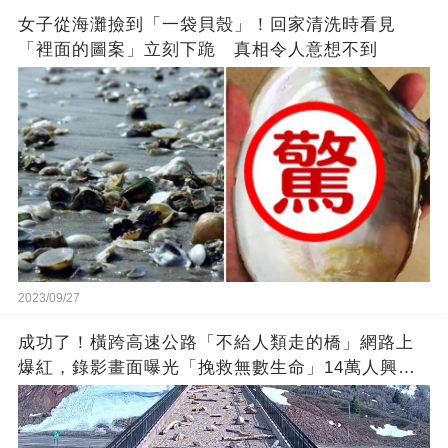
女子從海灘撿到「一袋貝殼」！回家清洗時看見
「裡面的圖案」立刻下跪 真相令人意想不到
2023/09/27
成功了！橫跨高速公路「不給人類走的橋」網路上
爆紅，錄影畫面曝光「挽救無數生命」14萬人興奮
歡呼