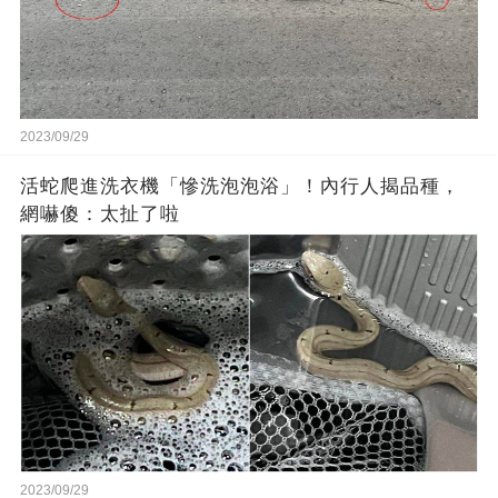
2023/09/29
活蛇爬進洗衣機「慘洗泡泡浴」！內行人揭品種，
網嚇傻：太扯了啦
2023/09/29