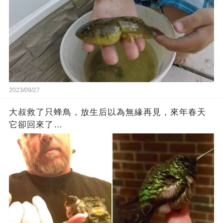
2023/09/27
大叔救了只蜂鳥，放生后以為無緣再見，來年春天
它卻回來了…