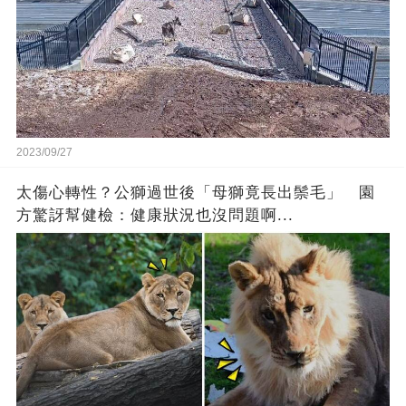
2023/09/27
太傷心轉性？公獅過世後「母獅竟長出鬃毛」 園
方驚訝幫健檢：健康狀況也沒問題啊...