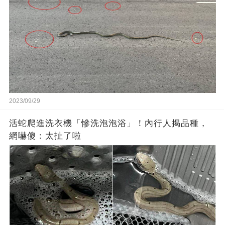
2023/09/29
活蛇爬進洗衣機「慘洗泡泡浴」！內行人揭品種，
網嚇傻：太扯了啦