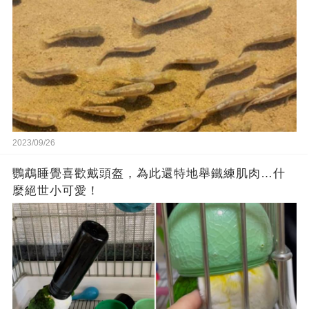
2023/09/26
鸚鵡睡覺喜歡戴頭盔，為此還特地舉鐵練肌肉…什
麼絕世小可愛！