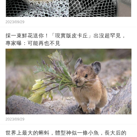
2023/09/29
採一束鮮花送你！「現實版皮卡丘」出沒超罕見，
專家曝：可能再也不見
2023/09/29
世界上最大的蝌蚪，體型神似一條小魚，長大后的