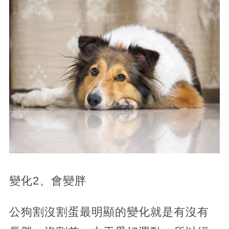
變化2、會變胖
公狗割沒割蛋最明顯的變化就是有沒有