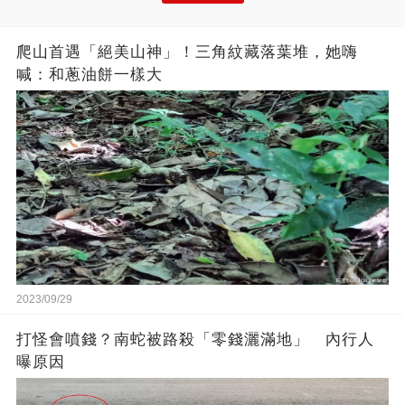
爬山首遇「絕美山神」！三角紋藏落葉堆，她嗨
喊：和蔥油餅一樣大
2023/09/29
打怪會噴錢？南蛇被路殺「零錢灑滿地」 內行人
曝原因