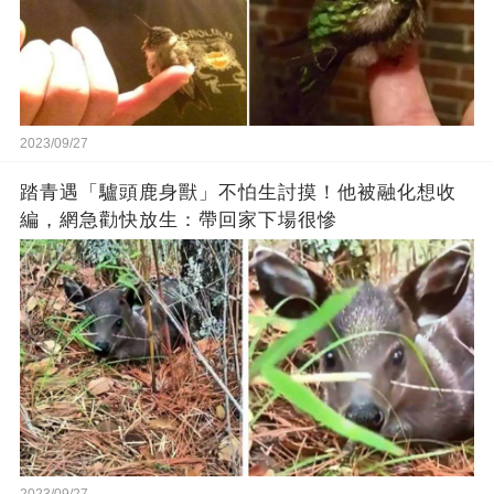
2023/09/27
踏青遇「驢頭鹿身獸」不怕生討摸！他被融化想收
編，網急勸快放生：帶回家下場很慘
2023/09/27