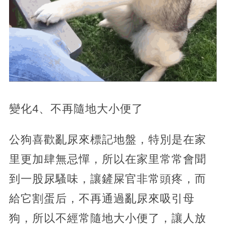
變化4、不再隨地大小便了
公狗喜歡亂尿來標記地盤，特別是在家
里更加肆無忌憚，所以在家里常常會聞
到一股尿騷味，讓鏟屎官非常頭疼，而
給它割蛋后，不再通過亂尿來吸引母
狗，所以不經常隨地大小便了，讓人放