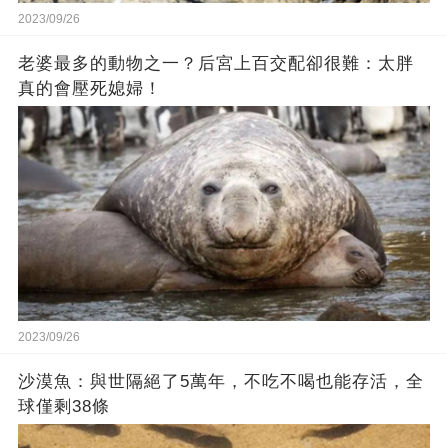
2023/09/26
老婆最多的動物之一？后宮上百交配卻很難：太胖
真的會壓死媳婦！
2023/09/26
沙漠魚：與世隔絕了5萬年，不吃不喝也能存活，全
球僅剩38條