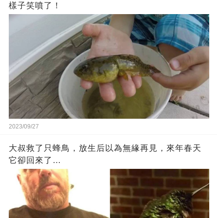
樣子笑噴了！
2023/09/27
大叔救了只蜂鳥，放生后以為無緣再見，來年春天
它卻回來了…