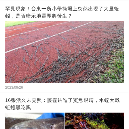
罕見現象！台東一所小學操場上突然出現了大量蚯
蚓，是否暗示地震即將發生？
2023/09/26
16張活久未見照：藤壺鉆進了鯊魚眼睛，水蛭大戰
蚯蚓黑吃黑