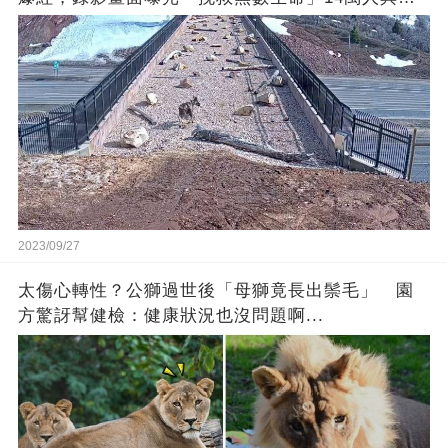
歡呼
2023/09/27
太傷心轉性？公獅過世後「母獅竟長出鬃毛」 園
方驚訝幫健檢：健康狀況也沒問題啊...