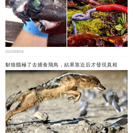
2023/09/26
豺狼餓極了去捕食飛鳥，結果靠近后才發現真相