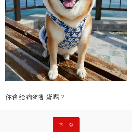
你會給狗狗割蛋嗎？
下一頁