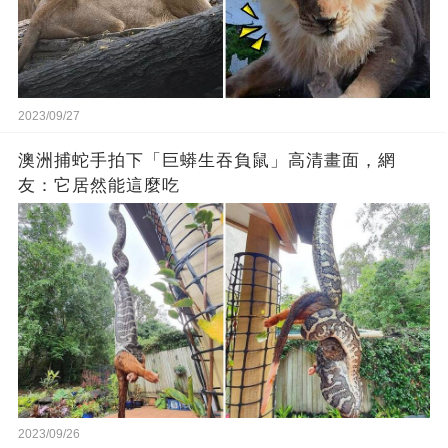
2023/09/27
澳洲捕蛇手拍下「巨蟒生吞負鼠」高清畫面，網
友：它居然能這麼吃
2023/09/26