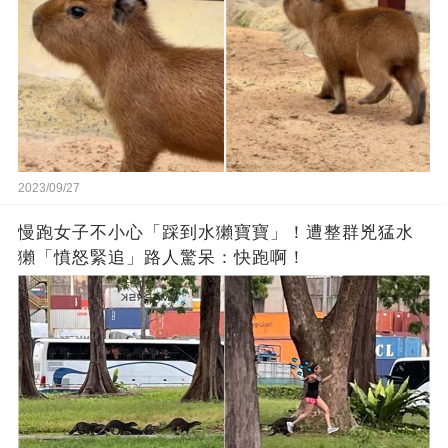
2023/09/27
慢跑女子不小心「踩到水獺寶寶」！遭整群兇猛水
獺「憤怒緊追」路人驚呆：快跑啊！