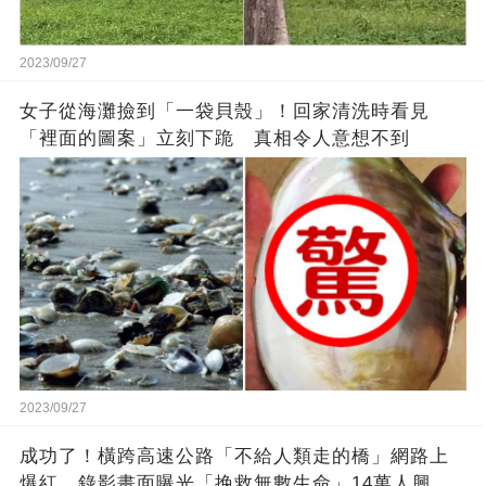
2023/09/27
女子從海灘撿到「一袋貝殼」！回家清洗時看見
「裡面的圖案」立刻下跪 真相令人意想不到
2023/09/27
成功了！橫跨高速公路「不給人類走的橋」網路上
爆紅，錄影畫面曝光「挽救無數生命」14萬人興奮