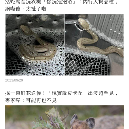
活蛇爬進洗衣機「慘洗泡泡浴」！內行人揭品種，
網嚇傻：太扯了啦
2023/09/29
採一束鮮花送你！「現實版皮卡丘」出沒超罕見，
專家曝：可能再也不見