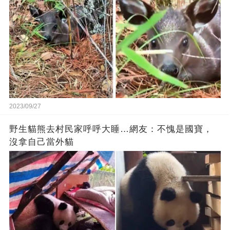
2023/09/27
野生貓熊去村民家呼呼大睡…網友：不愧是國寶，
沒拿自己當外貓