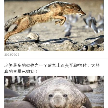
2023/09/26
老婆最多的動物之一？后宮上百交配卻很難：太胖
真的會壓死媳婦！