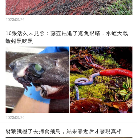
2023/09/26
16張活久未見照：藤壺鉆進了鯊魚眼睛，水蛭大戰
蚯蚓黑吃黑
2023/09/26
豺狼餓極了去捕食飛鳥，結果靠近后才發現真相