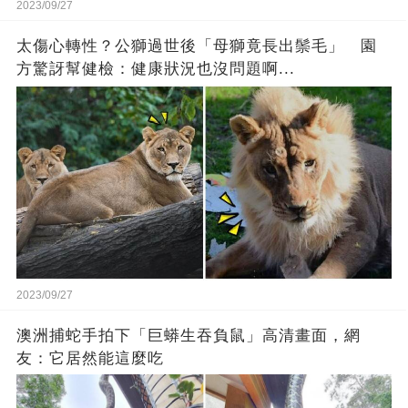
2023/09/27
太傷心轉性？公獅過世後「母獅竟長出鬃毛」 園
方驚訝幫健檢：健康狀況也沒問題啊...
2023/09/27
澳洲捕蛇手拍下「巨蟒生吞負鼠」高清畫面，網
友：它居然能這麼吃