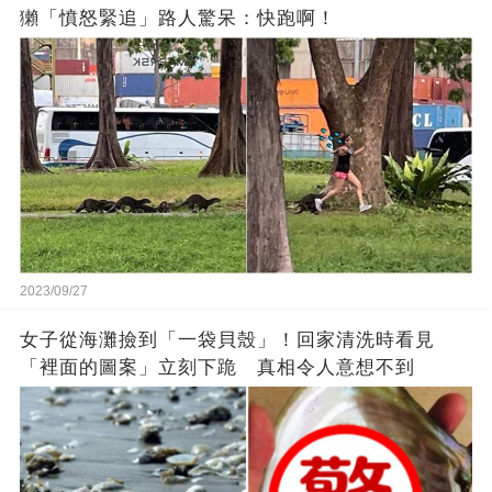
獺「憤怒緊追」路人驚呆：快跑啊！
2023/09/27
女子從海灘撿到「一袋貝殼」！回家清洗時看見
「裡面的圖案」立刻下跪 真相令人意想不到