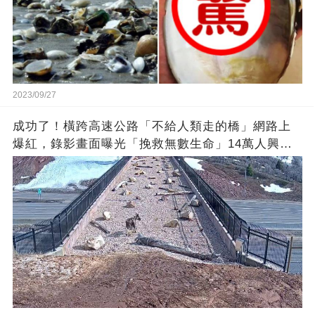
2023/09/27
成功了！橫跨高速公路「不給人類走的橋」網路上
爆紅，錄影畫面曝光「挽救無數生命」14萬人興奮
歡呼