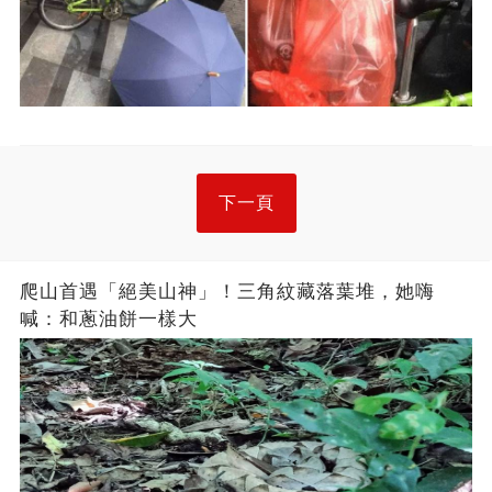
下一頁
爬山首遇「絕美山神」！三角紋藏落葉堆，她嗨
喊：和蔥油餅一樣大