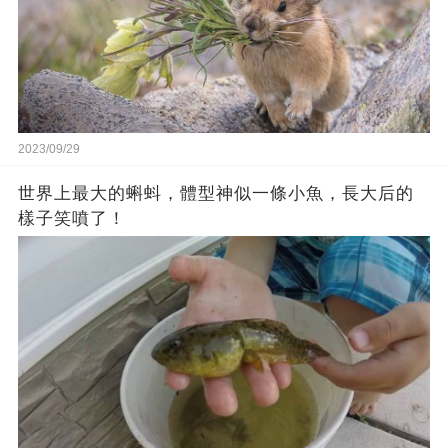
2023/09/29
世界上最大的蝌蚪，體型神似一條小魚，長大后的
樣子笑噴了！