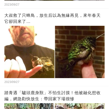
2023/09/27
大叔救了只蜂鳥，放生后以為無緣再見，來年春天
它卻回來了…
2023/09/27
踏青遇「驢頭鹿身獸」不怕生討摸！他被融化想收
編，網急勸快放生：帶回家下場很慘