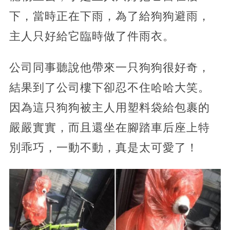
下，當時正在下雨，為了給狗狗避雨，
主人只好給它臨時做了件雨衣。
公司同事聽說他帶來一只狗狗很好奇，
結果到了公司樓下卻忍不住哈哈大笑。
因為這只狗狗被主人用塑料袋給包裹的
嚴嚴實實，而且還坐在腳踏車后座上特
別乖巧，一動不動，真是太可愛了！