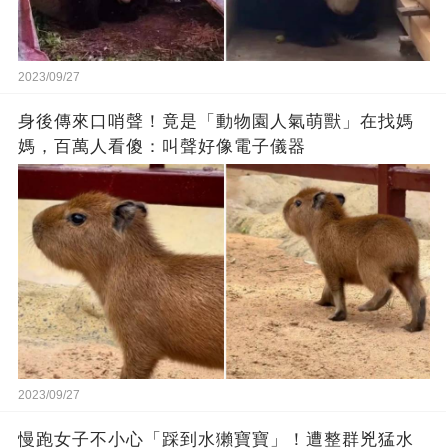
2023/09/27
身後傳來口哨聲！竟是「動物園人氣萌獸」在找媽
媽，百萬人看傻：叫聲好像電子儀器
2023/09/27
慢跑女子不小心「踩到水獺寶寶」！遭整群兇猛水