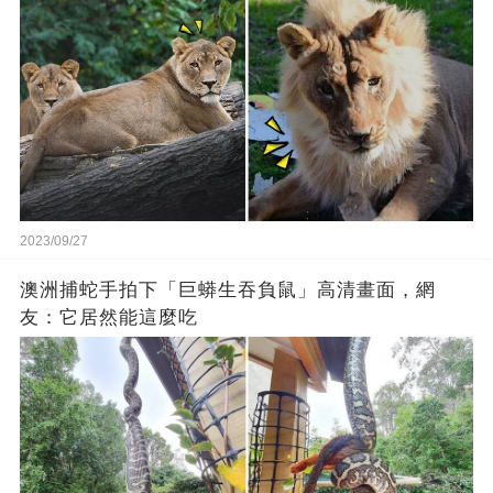
2023/09/27
澳洲捕蛇手拍下「巨蟒生吞負鼠」高清畫面，網
友：它居然能這麼吃