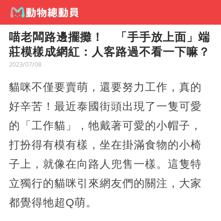
喵老闆路邊擺攤！ 「手手放上面」端
莊模樣成網紅：人客路過不看一下嘛？
2023/07/08
貓咪不僅要賣萌，還要努力工作，真的
好辛苦！最近泰國街頭出現了一隻可愛
的「工作貓」，牠戴著可愛的小帽子，
打扮得有模有樣，坐在掛滿食物的小椅
子上，就像在向路人兜售一樣。這隻特
立獨行的貓咪引來網友們的關注，大家
都覺得牠超Q萌。