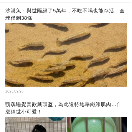
沙漠魚：與世隔絕了5萬年，不吃不喝也能存活，全
球僅剩38條
2023/09/26
鸚鵡睡覺喜歡戴頭盔，為此還特地舉鐵練肌肉…什
麼絕世小可愛！