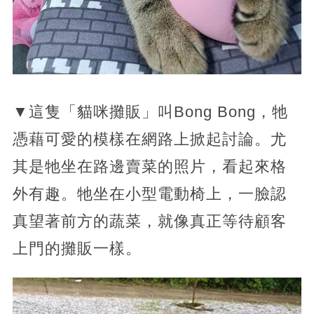
▼這隻「貓咪攤販」叫Bong Bong，牠
憑藉可愛的模樣在網路上掀起討論。尤
其是牠坐在路邊賣菜的照片，看起來格
外有趣。牠坐在小型電動椅上，一臉認
真望著前方的蔬菜，就像真正等待顧客
上門的攤販一樣。