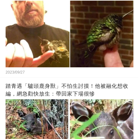
2023/09/27
踏青遇「驢頭鹿身獸」不怕生討摸！他被融化想收
編，網急勸快放生：帶回家下場很慘