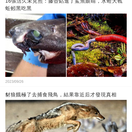
16張活久未見照：藤壺鉆進了鯊魚眼睛，水蛭大戰
蚯蚓黑吃黑
2023/09/26
豺狼餓極了去捕食飛鳥，結果靠近后才發現真相