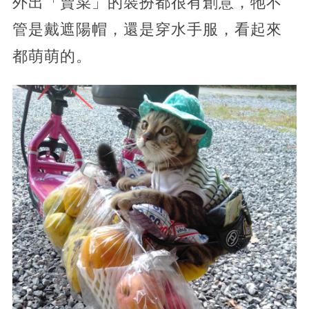
外出「賣菜」的裝扮都很有創意，牠不
管是戴遮陽帽，還是穿水手服，看起來
都萌萌的。