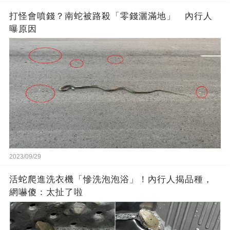
打怪會噴錢？南蛇被路殺「零錢灑滿地」 內行人
曝原因
2023/09/29
活蛇爬進洗衣機「慘洗泡泡浴」！內行人揭品種，
網嚇傻：太扯了啦