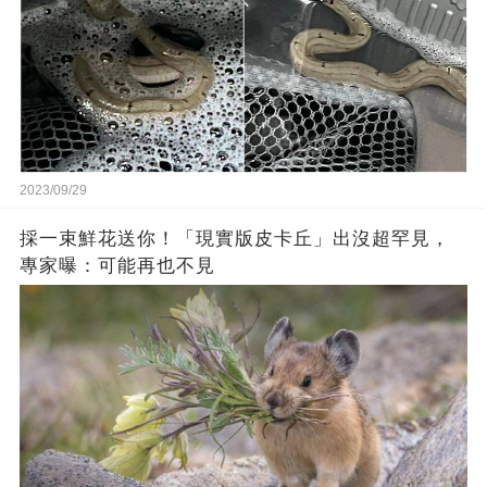
2023/09/29
採一束鮮花送你！「現實版皮卡丘」出沒超罕見，
專家曝：可能再也不見