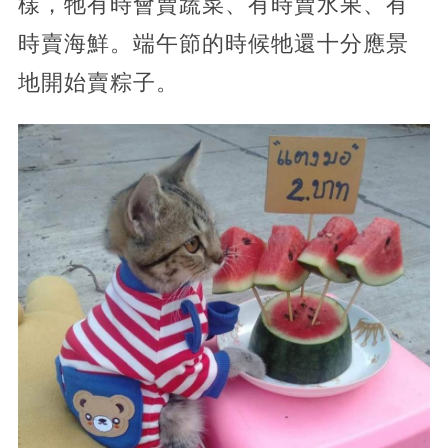
樣，牠有時會賣蔬菜、有時賣水果、有
時賣海鮮。端午節的時候牠還十分應景
地開始賣粽子。