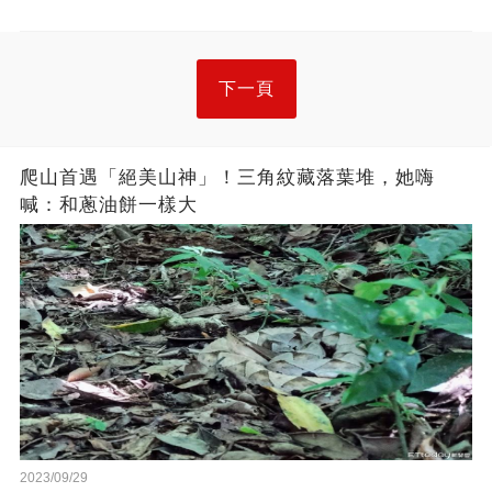
下一頁
爬山首遇「絕美山神」！三角紋藏落葉堆，她嗨
喊：和蔥油餅一樣大
2023/09/29