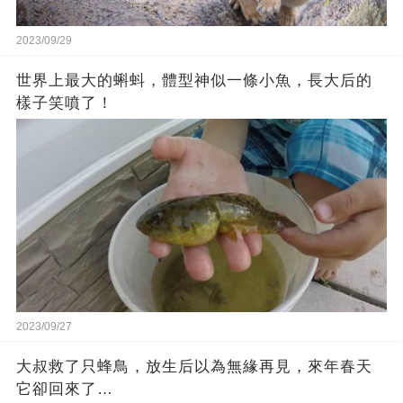
2023/09/29
世界上最大的蝌蚪，體型神似一條小魚，長大后的
樣子笑噴了！
2023/09/27
大叔救了只蜂鳥，放生后以為無緣再見，來年春天
它卻回來了…