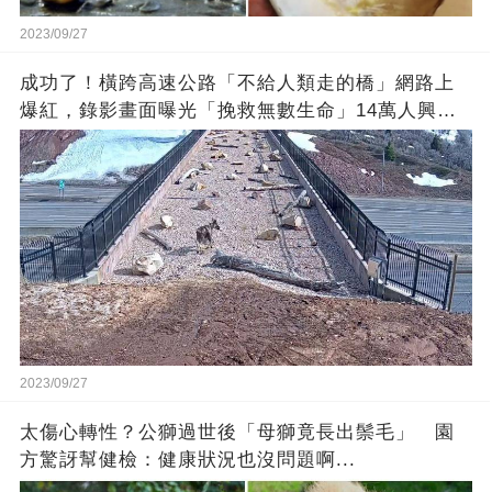
2023/09/27
成功了！橫跨高速公路「不給人類走的橋」網路上
爆紅，錄影畫面曝光「挽救無數生命」14萬人興奮
歡呼
2023/09/27
太傷心轉性？公獅過世後「母獅竟長出鬃毛」 園
方驚訝幫健檢：健康狀況也沒問題啊...