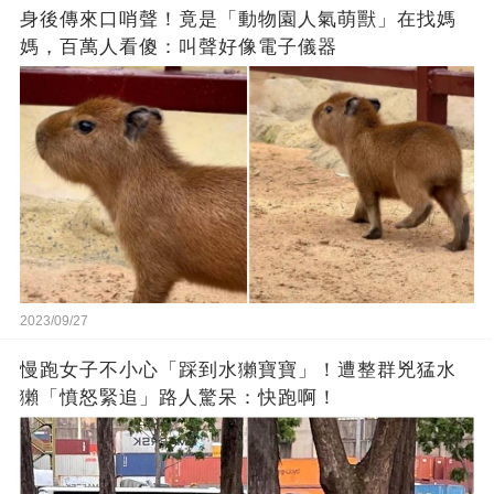
身後傳來口哨聲！竟是「動物園人氣萌獸」在找媽
媽，百萬人看傻：叫聲好像電子儀器
2023/09/27
慢跑女子不小心「踩到水獺寶寶」！遭整群兇猛水
獺「憤怒緊追」路人驚呆：快跑啊！